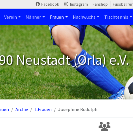
Facebook
Instagram
Fanshop
Fussballfe
Verein
Männer
Frauen
Nachwuchs
Tischtennis
90 Neustadt (Orla) e.V.
auen
Archiv
1.Frauen
Josephine Rudolph