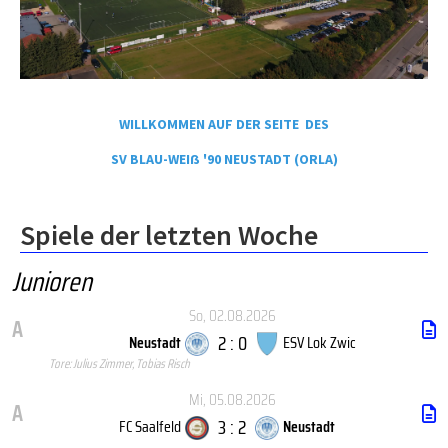
WILLKOMMEN AUF DER SEITE DES
SV BLAU-WEIẞ '90 NEUSTADT (ORLA)
Spiele der letzten Woche
Junioren
So, 02.08.2026
A
2 : 0
Neustadt
ESV Lok Zwic
Tore: Julius Zimmer, Tobias Risch
Mi, 05.08.2026
A
3 : 2
FC Saalfeld
Neustadt