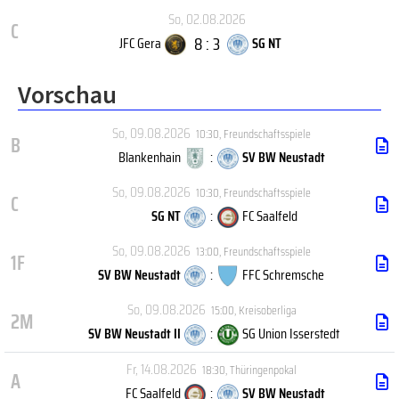
So, 02.08.2026
C
8 : 3
JFC Gera
SG NT
Vorschau
So, 09.08.2026
10:30
,
Freundschaftsspiele
B
Blankenhain
:
SV BW Neustadt
So, 09.08.2026
10:30
,
Freundschaftsspiele
C
SG NT
:
FC Saalfeld
So, 09.08.2026
13:00
,
Freundschaftsspiele
1F
SV BW Neustadt
:
FFC Schremsche
So, 09.08.2026
15:00
,
Kreisoberliga
2M
SV BW Neustadt II
:
SG Union Isserstedt
Fr, 14.08.2026
18:30
,
Thüringenpokal
A
FC Saalfeld
:
SV BW Neustadt