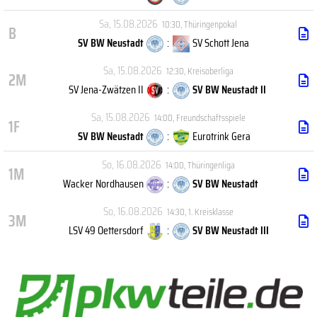
Sa, 15.08.2026
10:30
,
Thüringenpokal
B
SV BW Neustadt
:
SV Schott Jena
Sa, 15.08.2026
12:30
,
Kreisoberliga
2M
SV Jena-Zwätzen II
:
SV BW Neustadt II
Sa, 15.08.2026
14:00
,
Freundschaftsspiele
1F
SV BW Neustadt
:
Eurotrink Gera
So, 16.08.2026
14:00
,
Thüringenliga
1M
Wacker Nordhausen
:
SV BW Neustadt
So, 16.08.2026
14:30
,
1. Kreisklasse
3M
LSV 49 Oettersdorf
:
SV BW Neustadt III