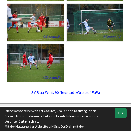
SV Blau-Weiß 90 Neustadt/Orla auf FuPa
soccero.de
Diese Webseite verwendet Cookies, um Dir den bestmöglichen
OK
© 2006 - 2026
Service bieten zu können. Entsprechende Informationen findest
Du unter
Datenschutz
.
Besucherstatistik
Kontakt
Impressum
Geburtstage
Mit der Nutzung der Webseite erklärst Du Dich mit der
Datenschutz