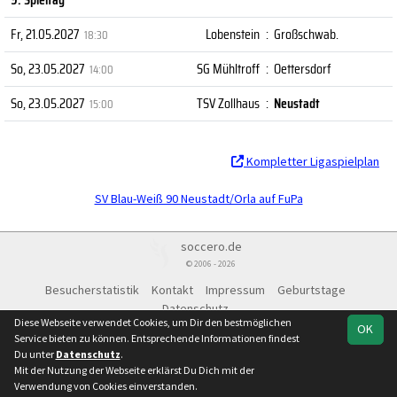
Fr, 21.05.2027
Lobenstein
:
Großschwab.
18:30
So, 23.05.2027
SG Mühltroff
:
Oettersdorf
14:00
So, 23.05.2027
TSV Zollhaus
:
Neustadt
15:00
Kompletter Ligaspielplan
SV Blau-Weiß 90 Neustadt/Orla auf FuPa
soccero.de
© 2006 - 2026
Besucherstatistik
Kontakt
Impressum
Geburtstage
Datenschutz
Diese Webseite verwendet Cookies, um Dir den bestmöglichen
OK
Service bieten zu können. Entsprechende Informationen findest
Du unter
Datenschutz
.
Mit der Nutzung der Webseite erklärst Du Dich mit der
Team
Kreisoberliga-
Spielplan
Statistik
Verwendung von Cookies einverstanden.
Kleinfeld