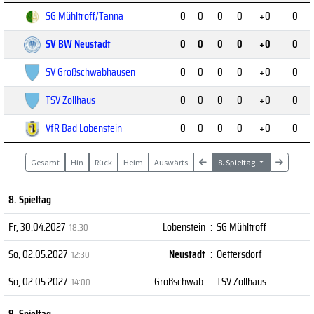
SG Mühltroff/Tanna
0
0
0
0
+0
0
SV BW Neustadt
0
0
0
0
+0
0
SV Großschwabhausen
0
0
0
0
+0
0
TSV Zollhaus
0
0
0
0
+0
0
VfR Bad Lobenstein
0
0
0
0
+0
0
Gesamt
Hin
Rück
Heim
Auswärts
8. Spieltag
8. Spieltag
Fr, 30.04.2027
Lobenstein
:
SG Mühltroff
18:30
So, 02.05.2027
Neustadt
:
Oettersdorf
12:30
So, 02.05.2027
Großschwab.
:
TSV Zollhaus
14:00
9. Spieltag