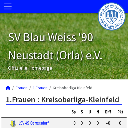
SV Blau Weiss '90
Neustadt (Orla) e.V.
Offizielle Homepage
Frauen
1.Frauen
Kreisoberliga-Kleinfeld
1.Frauen :
Kreisoberliga-Kleinfeld
Sp
S
U
N
Diff
Pkt
LSV 49 Oettersdorf
0
0
0
0
+0
0