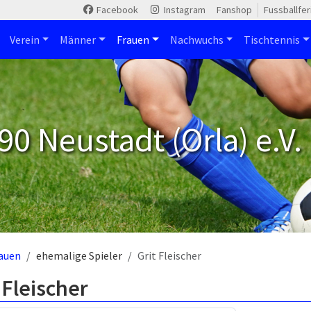
Facebook
Instagram
Fanshop
Fussballfe
Verein
Männer
Frauen
Nachwuchs
Tischtennis
90 Neustadt (Orla) e.V.
auen
ehemalige Spieler
Grit Fleischer
 Fleischer