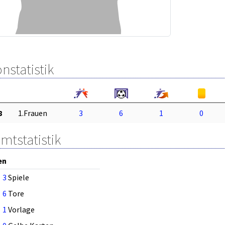
nstatistik
8
1.Frauen
3
6
1
0
mtstatistik
en
3
Spiele
6
Tore
1
Vorlage