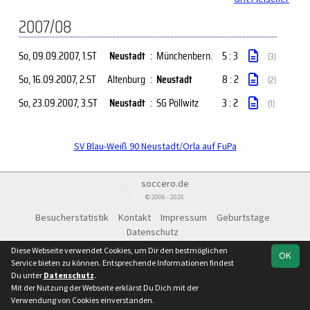
2007/08
So, 09.09.2007
, 1.ST
Neustadt
:
Münchenbern.
5 : 3
(3)
So, 16.09.2007
, 2.ST
Altenburg
:
Neustadt
8 : 2
(2)
So, 23.09.2007
, 3.ST
Neustadt
:
SG Pöllwitz
3 : 2
(1)
SV Blau-Weiß 90 Neustadt/Orla auf FuPa
soccero.de
© 2006 - 2026
Besucherstatistik
Kontakt
Impressum
Geburtstage
Datenschutz
Diese Webseite verwendet Cookies, um Dir den bestmöglichen
OK
Service bieten zu können. Entsprechende Informationen findest
Du unter
Datenschutz
.
Mit der Nutzung der Webseite erklärst Du Dich mit der
Verwendung von Cookies einverstanden.