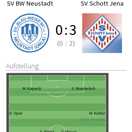
SV BW Neustadt
SV Schott Jena
0
:
3
(0
:
2)
Aufstellung
M. Käpnick
S. Wunderlich
D. Opel
M. Köhler
(55' F. Gerisch)
S. Pabst
D. Meyer