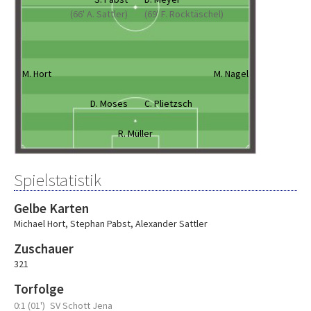
(66' A. Sattler)
(69' F. Rocktäschel)
M. Hort
M. Nagel
D. Moses
C. Plietzsch
R. Müller
Spielstatistik
Gelbe Karten
Michael Hort
,
Stephan Pabst
,
Alexander Sattler
Zuschauer
321
Torfolge
0:1 (01')
SV Schott Jena