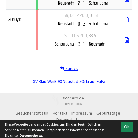
2 : 1
Neustadt
Schott Jena
Sa, 04.12.2010
, 16.ST
2010/11
0 : 3
Neustadt
Schott Jena
Sa, 11.06.2011
, 33.ST
3 : 1
Schott Jena
Neustadt
Zurück
SV Blau-Weiß 90 Neustadt/Orla auf FuPa
soccero.de
© 2006 - 2026
Besucherstatistik
Kontakt
Impressum
Geburtstage
Datenschutz
Diese Webseite verwendet Cookies, um Dir den bestmöglichen
OK
Service bieten zu können. Entsprechende Informationen findest
Du unter
Datenschutz
.