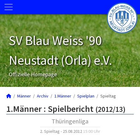
SV Blau Weiss '90
Neustadt (Orla) e.V.
Offizielle Homepage
Männer
Archiv
1.Männer
Spielplan
Spieltag
1.Männer :
Spielbericht
(2012/13)
Thüringenliga
2. Spieltag - 25.08.2012
15:00 Uhr