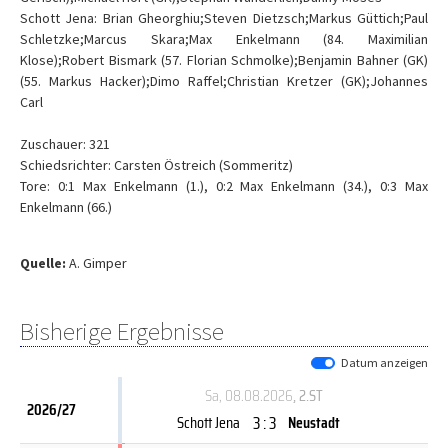
Schott Jena: Brian Gheorghiu;Steven Dietzsch;Markus Güttich;Paul
Schletzke;Marcus Skara;Max Enkelmann (84. Maximilian
Klose);Robert Bismark (57. Florian Schmolke);Benjamin Bahner (GK)
(55. Markus Hacker);Dimo Raffel;Christian Kretzer (GK);Johannes
Carl
Zuschauer: 321
Schiedsrichter: Carsten Östreich (Sommeritz)
Tore: 0:1 Max Enkelmann (1.), 0:2 Max Enkelmann (34.), 0:3 Max
Enkelmann (66.)
Quelle:
A. Gimper
Bisherige Ergebnisse
Datum anzeigen
Sa, 08.08.2026
, 2.ST
2026/27
3 : 3
Schott Jena
Neustadt