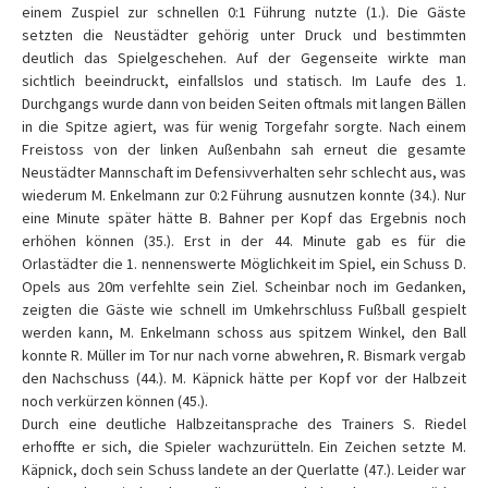
einem Zuspiel zur schnellen 0:1 Führung nutzte (1.). Die Gäste
setzten die Neustädter gehörig unter Druck und bestimmten
deutlich das Spielgeschehen. Auf der Gegenseite wirkte man
sichtlich beeindruckt, einfallslos und statisch. Im Laufe des 1.
Durchgangs wurde dann von beiden Seiten oftmals mit langen Bällen
in die Spitze agiert, was für wenig Torgefahr sorgte. Nach einem
Freistoss von der linken Außenbahn sah erneut die gesamte
Neustädter Mannschaft im Defensivverhalten sehr schlecht aus, was
wiederum M. Enkelmann zur 0:2 Führung ausnutzen konnte (34.). Nur
eine Minute später hätte B. Bahner per Kopf das Ergebnis noch
erhöhen können (35.). Erst in der 44. Minute gab es für die
Orlastädter die 1. nennenswerte Möglichkeit im Spiel, ein Schuss D.
Opels aus 20m verfehlte sein Ziel. Scheinbar noch im Gedanken,
zeigten die Gäste wie schnell im Umkehrschluss Fußball gespielt
werden kann, M. Enkelmann schoss aus spitzem Winkel, den Ball
konnte R. Müller im Tor nur nach vorne abwehren, R. Bismark vergab
den Nachschuss (44.). M. Käpnick hätte per Kopf vor der Halbzeit
noch verkürzen können (45.).
Durch eine deutliche Halbzeitansprache des Trainers S. Riedel
erhoffte er sich, die Spieler wachzurütteln. Ein Zeichen setzte M.
Käpnick, doch sein Schuss landete an der Querlatte (47.). Leider war