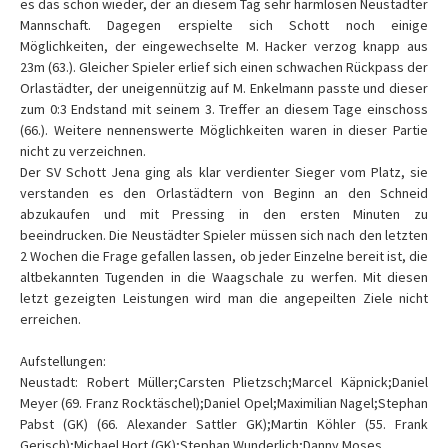
es das schon wieder, der an diesem Tag sehr harmlosen Neustädter
Mannschaft. Dagegen erspielte sich Schott noch einige
Möglichkeiten, der eingewechselte M. Hacker verzog knapp aus
23m (63.). Gleicher Spieler erlief sich einen schwachen Rückpass der
Orlastädter, der uneigennützig auf M. Enkelmann passte und dieser
zum 0:3 Endstand mit seinem 3. Treffer an diesem Tage einschoss
(66.). Weitere nennenswerte Möglichkeiten waren in dieser Partie
nicht zu verzeichnen.
Der SV Schott Jena ging als klar verdienter Sieger vom Platz, sie
verstanden es den Orlastädtern von Beginn an den Schneid
abzukaufen und mit Pressing in den ersten Minuten zu
beeindrucken. Die Neustädter Spieler müssen sich nach den letzten
2 Wochen die Frage gefallen lassen, ob jeder Einzelne bereit ist, die
altbekannten Tugenden in die Waagschale zu werfen. Mit diesen
letzt gezeigten Leistungen wird man die angepeilten Ziele nicht
erreichen.
Aufstellungen:
Neustadt: Robert Müller;Carsten Plietzsch;Marcel Käpnick;Daniel
Meyer (69. Franz Rocktäschel);Daniel Opel;Maximilian Nagel;Stephan
Pabst (GK) (66. Alexander Sattler GK);Martin Köhler (55. Frank
Gerisch);Michael Hort (GK);Stephan Wunderlich;Danny Moses