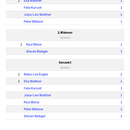
2
Elia Walther
1
Felix Künzel
1
Josia-Levi Walther
1
Peter Wittwer
1
2.Männer
(Scorer)
1
Paul Weise
1
Steven Rödiger
1
Gesamt
(Scorer)
1
Robin-Lee Engler
2
2
Elia Walther
1
Felix Künzel
1
Josia-Levi Walther
1
Paul Weise
1
Peter Wittwer
1
Steven Rödiger
1