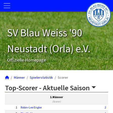
SV Blau Weiss '90
Neustadt (Orla) e.V.
Offizielle Homepage
Männer
Spielerstatistik
Scorer
Top-Scorer -
Aktuelle Saison
1.Männer
(Scorer)
1
Robin-Lee Engler
2