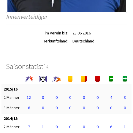
Innenverteidiger
im Verein bis:
23.06.2016
Herkunftsland:
Deutschland
Saisonstatistik
2015/16
2.Männer
12
0
0
0
0
0
4
3
3.Männer
6
0
0
0
0
0
0
0
2014/15
2.Männer
7
1
0
0
0
0
6
1