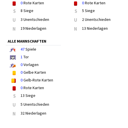
0
Rote Karten
0
Rote Karten
S
8 Siege
S
5 Siege
U
3 Unentschieden
U
2 Unentschieden
N
19 Niederlagen
N
13 Niederlagen
ALLE MANNSCHAFTEN
47
Spiele
1
Tor
0
Vorlagen
0
Gelbe Karten
0
Gelb-Rote Karten
0
Rote Karten
S
13 Siege
U
5 Unentschieden
N
32 Niederlagen