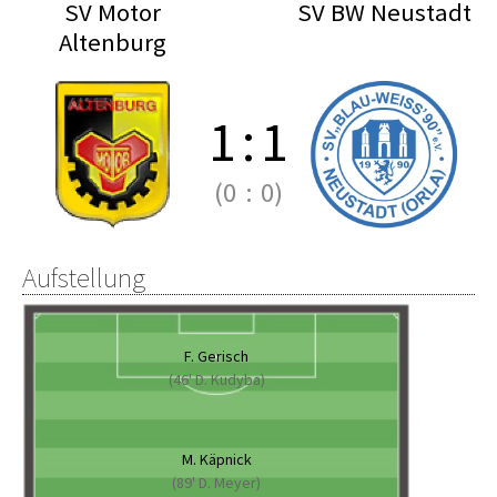
SV Motor
SV BW Neustadt
Altenburg
1
:
1
(0
:
0)
Aufstellung
F. Gerisch
(46' D. Kudyba)
M. Käpnick
(89' D. Meyer)