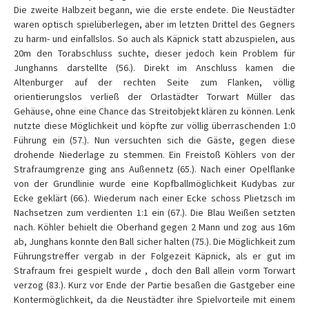
Die zweite Halbzeit begann, wie die erste endete. Die Neustädter
waren optisch spielüberlegen, aber im letzten Drittel des Gegners
zu harm- und einfallslos. So auch als Käpnick statt abzuspielen, aus
20m den Torabschluss suchte, dieser jedoch kein Problem für
Junghanns darstellte (56.). Direkt im Anschluss kamen die
Altenburger auf der rechten Seite zum Flanken, völlig
orientierungslos verließ der Orlastädter Torwart Müller das
Gehäuse, ohne eine Chance das Streitobjekt klären zu können. Lenk
nutzte diese Möglichkeit und köpfte zur völlig überraschenden 1:0
Führung ein (57.). Nun versuchten sich die Gäste, gegen diese
drohende Niederlage zu stemmen. Ein Freistoß Köhlers von der
Strafraumgrenze ging ans Außennetz (65.). Nach einer Opelflanke
von der Grundlinie wurde eine Kopfballmöglichkeit Kudybas zur
Ecke geklärt (66.). Wiederum nach einer Ecke schoss Plietzsch im
Nachsetzen zum verdienten 1:1 ein (67.). Die Blau Weißen setzten
nach. Köhler behielt die Oberhand gegen 2 Mann und zog aus 16m
ab, Junghans konnte den Ball sicher halten (75.). Die Möglichkeit zum
Führungstreffer vergab in der Folgezeit Käpnick, als er gut im
Strafraum frei gespielt wurde , doch den Ball allein vorm Torwart
verzog (83.). Kurz vor Ende der Partie besaßen die Gastgeber eine
Kontermöglichkeit, da die Neustädter ihre Spielvorteile mit einem