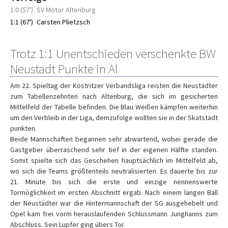
1:0 (57')
SV Motor Altenburg
1:1 (67')
Carsten Plietzsch
Trotz 1:1 Unentschieden verschenkte BW
Neustadt Punkte in Al
Am 22. Spieltag der Köstritzer Verbandsliga reisten die Neustädter
zum Tabellenzehnten nach Altenburg, die sich im gesicherten
Mittelfeld der Tabelle befinden. Die Blau Weißen kämpfen weiterhin
um den Verbleib in der Liga, demzufolge wollten sie in der Skatstadt
punkten.
Beide Mannschaften begannen sehr abwartend, wobei gerade die
Gastgeber überraschend sehr tief in der eigenen Hälfte standen.
Somit spielte sich das Geschehen hauptsächlich im Mittelfeld ab,
wo sich die Teams größtenteils neutralisierten. Es dauerte bis zur
21. Minute bis sich die erste und einzige nennenswerte
Tormöglichkeit im ersten Abschnitt ergab. Nach einem langen Ball
der Neustädter war die Hintermannschaft der SG ausgehebelt und
Opel kam frei vorm herauslaufenden Schlussmann Junghanns zum
Abschluss. Sein Lupfer ging übers Tor.