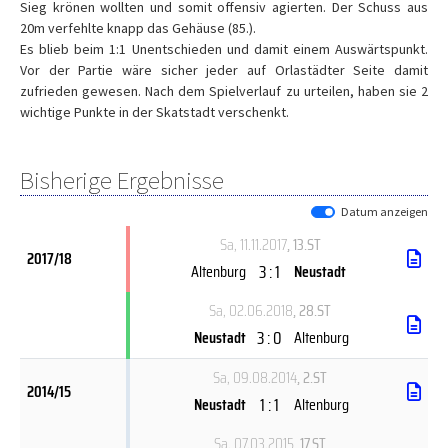
Sieg krönen wollten und somit offensiv agierten. Der Schuss aus
20m verfehlte knapp das Gehäuse (85.).
Es blieb beim 1:1 Unentschieden und damit einem Auswärtspunkt.
Vor der Partie wäre sicher jeder auf Orlastädter Seite damit
zufrieden gewesen. Nach dem Spielverlauf zu urteilen, haben sie 2
wichtige Punkte in der Skatstadt verschenkt.
Bisherige Ergebnisse
Datum anzeigen
Sa, 11.11.2017
, 13.ST
2017/18
3 : 1
Altenburg
Neustadt
Sa, 02.06.2018
, 28.ST
3 : 0
Neustadt
Altenburg
Sa, 09.08.2014
, 2.ST
2014/15
1 : 1
Neustadt
Altenburg
Sa, 07.03.2015
, 17.ST