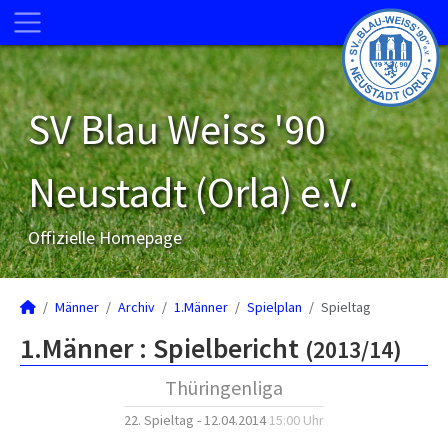
SV Blau Weiss '90
Neustadt (Orla) e.V.
Offizielle Homepage
Männer
Archiv
1.Männer
Spielplan
Spieltag
1.Männer :
Spielbericht
(2013/14)
Thüringenliga
22. Spieltag - 12.04.2014
15:00 Uhr