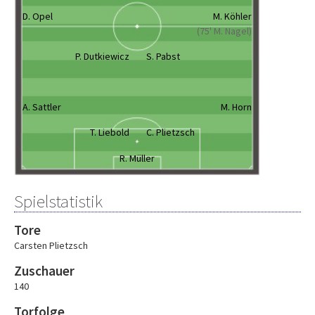
D. Opel
M. Köhler
(75' M. Nagel)
P. Dutkiewicz
S. Pabst
A. Sattler
M. Horn
T. Liebold
C. Plietzsch
R. Müller
Spielstatistik
Tore
Carsten Plietzsch
Zuschauer
140
Torfolge