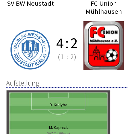
SV BW Neustadt
FC Union
Mühlhausen
4
:
2
(1
:
2)
Aufstellung
D. Kudyba
M. Käpnick
(90' T. Höhne)