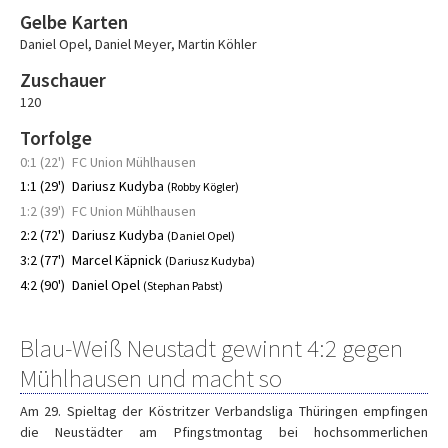
Gelbe Karten
Daniel Opel
,
Daniel Meyer
,
Martin Köhler
Zuschauer
120
Torfolge
0:1 (22')
FC Union Mühlhausen
1:1 (29')
Dariusz Kudyba
(Robby Kögler)
1:2 (39')
FC Union Mühlhausen
2:2 (72')
Dariusz Kudyba
(Daniel Opel)
3:2 (77')
Marcel Käpnick
(Dariusz Kudyba)
4:2 (90')
Daniel Opel
(Stephan Pabst)
Blau-Weiß Neustadt gewinnt 4:2 gegen
Mühlhausen und macht so
Am 29. Spieltag der Köstritzer Verbandsliga Thüringen empfingen
die Neustädter am Pfingstmontag bei hochsommerlichen