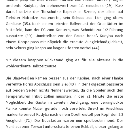
bediente Kudyba, der sehenswert zum 1:1 einschoss (29.). Kurz
darauf setzte der Torschütze Käpnick in Szene, der allein auf
Torhüter Natradze zusteuerte, sein Schuss aus 14m ging übers
Gehäuse (35.). Nach einem leichten Ballverlust der Orlastädter im
Mittelfeld, kam der FC zum Kontern, was Schmidt zur 1:2 Führung
ausnutzte (39.). Unmittelbar vor der Pause besaß Kudyba nach
einem Doppelpass mit Käpnick die erneute Ausgleichmöglichkeit,
sein Schuss ging knapp am langen Pfosten vorbei (44.).
Mit diesem knappen Rückstand ging es für alle Akteure in die
wohlverdiente Halbzeitpause.
Die Blau-Weißen kamen besser aus der Kabine, nach einer Flanke
verfehlte Horns Abschluss sein Ziel (49.). In der Folgezeit passierte
auf beiden Seiten nichts Nennenswertes, da die Spieler auch den
Temperaturen Tribut zollen mussten. In der 71. Minute die erste
Möglichkeit der Gäste im zweiten Durchgang, eine verunglückte
Flanke konnte Müller gerade noch vereiteln. Direkt im Anschluss
markierte erneut Kudyba nach einem Opelfreistoß per Kopf den 2:2
Ausgleich (72.). Die Neustädter waren nun spielbestimmend. Der
Mühlhausener Torwart unterschätzte einen Eckball, dieser gelangte