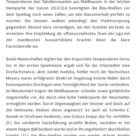
Temperaturen den Tabellenzweiten aus Mühlhausen. In der letzten
Heimpartie der Saison 2013/214 benötigten die Blau-Weißen vor
dem Spieltag noch einen Zähler, um den Klassenerhalt perfekt zu
machen. Die Unioner wollten unbedingt den Punktvorsprung
gegenüber Wismut Gera verteidigen, um den Vizetitel am Ende zu
erreichen. Ihre Empfehlung als offensivstärkstes Team der Liga mit
der zweitbesten Auswärtsbilanz brachte ihnen die klare
Favoritenrolle ein.
Beide Mannschaften legten bei den tropischen Temperaturen furios
los. In der ersten Spielminute ergab sich für die Orlastädter eine
Dreifachchance, aber weder Kudyba, Köhler noch der Nachschuss
Meyers waren erfolgreich. Direkt im Gegenzug konnte Müller durch
konsequentes Einsteigen eine Tormöglichkeit der Gäste verhindern.
Im Minutentakt trugen die Mühlhausener schnelle sowie gefährliche
Gegenstöße vor, die durch eine hohe Fehlerquote der Neustädter
ermöglicht wurden. Durch Ungenauigkeit der Unioner und Glück auf
der Heimseite, blieben diese ungenutzt. So auch als Schenke E.
Nowak im Strafraum bediente, sein Schuss knapp das Tor verfehlte
(5.). Die verdiente Gästeführung erzielte Brehm, nachdem er mit
einem langen Ball bedient wurde und er ihn ungehindert abschließen
konnte (22.). Die Blau-Weißen wurden nun wieder aktiver, Kögler