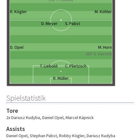
R. Kögler
M. Köhler
D. Meyer
S. Pabst
D. Opel
M. Horn
(60' S. Gerold)
T. Liebold
C. Plietzsch
R. Müller
Spielstatistik
Tore
2x Dariusz Kudyba
,
Daniel Opel
,
Marcel Käpnick
Assists
Daniel Opel
,
Stephan Pabst
,
Robby Kögler
,
Dariusz Kudyba