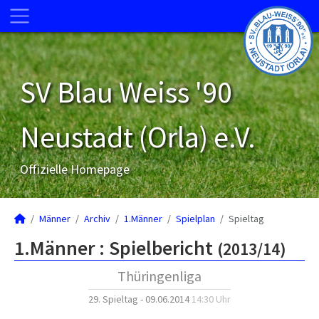
SV Blau Weiss '90
Neustadt (Orla) e.V.
Offizielle Homepage
Männer
Archiv
1.Männer
Spielplan
Spieltag
1.Männer :
Spielbericht
(2013/14)
Thüringenliga
29. Spieltag - 09.06.2014
14:30 Uhr