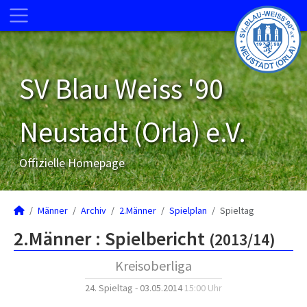
SV Blau Weiss '90
Neustadt (Orla) e.V.
Offizielle Homepage
Männer
Archiv
2.Männer
Spielplan
Spieltag
2.Männer :
Spielbericht
(2013/14)
Kreisoberliga
24. Spieltag - 03.05.2014
15:00 Uhr