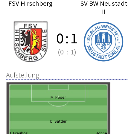
FSV Hirschberg
SV BW Neustadt
II
0
:
1
(0
:
1)
Aufstellung
M. Poser
D. Sattler
T. Fraubös
T. Höhne