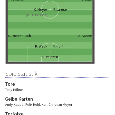
K. Meyer
P. Larose
(63' F. Besser)
S. Rosenbusch
A. Kappe
R. Weck
F. Hohl
D. Valentin
Spielstatistik
Tore
Tony Höhne
Gelbe Karten
Andy Kappe
,
Felix Hohl
,
Karl-Christian Meyer
Torfolge