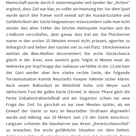
Mannschaft wurde durch A-Juniorenspieler und Spieler der „Dritten“
ergänzt, dass Ziel war klar, es sollte ein Heimsieg her. Vor dem Spiel
wurde durch den Trainer noch einmal auf die Auswärtsstärke und
Gefährlichkeit der Gäste hingewiesen. Insbesondere solle man nicht
wieder den alten Fehler der letzten Heimspiele machen und die
1.Halbzeit verschlafen, aber genau dies trat ein. Die Platzherren
waren in den ersten 25 Minuten erneut nicht präsent, agierten zu
lethargisch und ließen den Gästen viel zu viel Platz. Streckenweise
wirkten die Blau-Weißen desorientiert. Die erste Gästechance
gleich in der 4.min, eine weitere gute folgte in Minute neun als
Helmecke per Kopf knapp das Gehäuse verfehlte. In der 12.min kam
der Gast wieder über ihre starke rechte Seite, die folgende
Torraumsituation konnte Neustadts Keeper Valentin sicher klären.
Nach einem Ballverlust im Mittelfeld holte sich Meyer nach
taktischem Foul die gelbe Karte (16.min). In dieser Phase glich die
Partie Einbahnstraßenfußball und ein Gegentor schien nur eine
Frage der Zeit. So geschah es nur zwei Minuten später, als ein
Einwurf der Gäste zu kurz im Neustädter Strafraum abgewehrt
wurde und Hähring aus 20 Metern zum 1:0 der Gäste einschoss.
Langsam schienen die Hausherren aus ihrem „Dornröschenschlaf“
zu erwachen. Die erste gefährliche Situation vor dem Einheit-