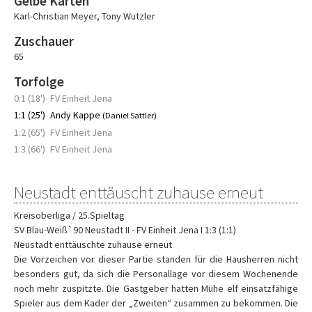
Gelbe Karten
Karl-Christian Meyer
,
Tony Wutzler
Zuschauer
65
Torfolge
0:1 (18')
FV Einheit Jena
1:1 (25')
Andy Kappe
(Daniel Sattler)
1:2 (65')
FV Einheit Jena
1:3 (66')
FV Einheit Jena
Neustadt enttäuscht zuhause erneut
Kreisoberliga / 25.Spieltag
SV Blau-Weiß`90 Neustadt II - FV Einheit Jena I 1:3 (1:1)
Neustadt enttäuschte zuhause erneut
Die Vorzeichen vor dieser Partie standen für die Hausherren nicht
besonders gut, da sich die Personallage vor diesem Wochenende
noch mehr zuspitzte. Die Gastgeber hatten Mühe elf einsatzfähige
Spieler aus dem Kader der „Zweiten“ zusammen zu bekommen. Die