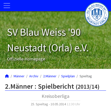
SV Blau Weiss '90
Neustadt (Orla) e.V.
Offizielle Homepage
Männer
Archiv
2.Männer
Spielplan
Spieltag
2.Männer :
Spielbericht
(2013/14)
Kreisoberliga
25. Spieltag - 10.05.2014
12:30 Uhr