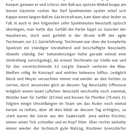
Keeper gewann er und schoss den Ball aus spitzen Winkel knapp am
leeren Gästetor vorbei. Nur fünf Spielminuten später erlief sich
Kappe einen langen Ball im Gästestrafraum, kam dann aber leider zu
Fall. In auch in den folgenden zehn Spielminuten Neustadt optisch
überlegen, man hatte das Gefühl die Partie kippt zu Gunsten der
Hausherren, doch weit gefehlt in der 65.min trifft der agile
Teichmann zur 2:1 Gästeführung. Teichmann war über die komplette
Spielzeit ein ständiger Unruheherd und beschäftigte Neustadts
Abwehr ständig. Der Sekundenzeiger hatte gerade einmal eine
Umdrehung zurückgelegt, als erneut Teichmann zur Stelle war und
für das vorentschitende 3:1 sorgte. Danach verloren die Blau-
Weißen völlig ihr Konzept und wirkten teilweise hilflos. Lediglich
Weck und Meyer versuchten immer mal wieder an den Ketten zu
zerren, doch ansonsten glich an diesem Tag Neustadts Offensive
lediglich einem lauen Lüftchen. Neustadt wechselte noch zweimal,
Wutzler kam für Sattler (67.min) und Kosien für Plontke (75.min). Es
folgten einige Umstellungen im Team um das Ruder noch einmal
herum zu reißen, aber all dies blieb an diesem Tag erfolglos, zu
stark waren die Gäste aus der Saalestadt. Jena wirkte frischer,
immer einen Tick schneller und im Kopf fitter. Über rechts wirbelte
immer wieder der technisch gute Walzog, Routinier Grenzdörfer