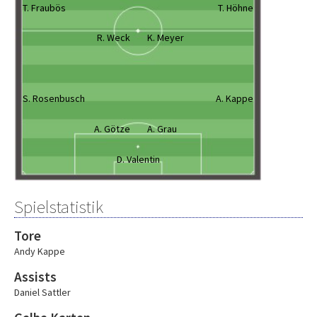
T. Fraubös
T. Höhne
R. Weck
K. Meyer
S. Rosenbusch
A. Kappe
A. Götze
A. Grau
D. Valentin
Spielstatistik
Tore
Andy Kappe
Assists
Daniel Sattler