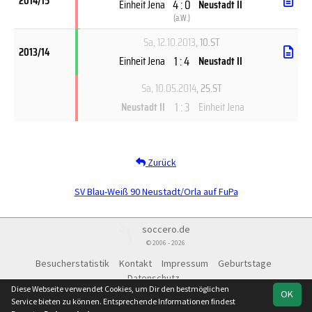
2014/15
4 : 0
Einheit Jena
Neustadt II
(
a.W.
)
Sa, 12.10.2013
, 10.ST
2013/14
1 : 4
Einheit Jena
Neustadt II
Sa, 10.05.2014
, 25.ST
1 : 3
Neustadt II
Einheit Jena
Zurück
SV Blau-Weiß 90 Neustadt/Orla auf FuPa
soccero.de
© 2006 - 2026
Besucherstatistik
Kontakt
Impressum
Geburtstage
Datenschutz
Diese Webseite verwendet Cookies, um Dir den bestmöglichen
OK
Service bieten zu können. Entsprechende Informationen findest