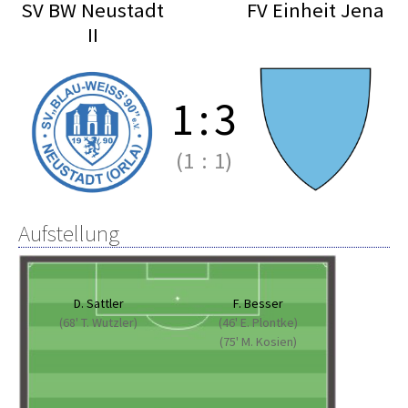
SV BW Neustadt
FV Einheit Jena
II
1
:
3
(1
:
1)
Aufstellung
D. Sattler
F. Besser
(68' T. Wutzler)
(46' E. Plontke)
(75' M. Kosien)