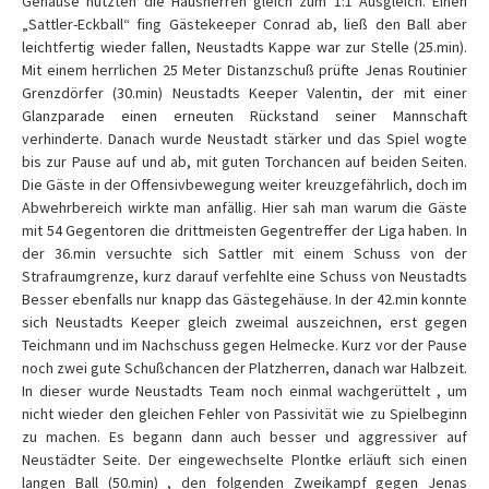
Gehäuse nutzten die Hausherren gleich zum 1:1 Ausgleich. Einen
„Sattler-Eckball“ fing Gästekeeper Conrad ab, ließ den Ball aber
leichtfertig wieder fallen, Neustadts Kappe war zur Stelle (25.min).
Mit einem herrlichen 25 Meter Distanzschuß prüfte Jenas Routinier
Grenzdörfer (30.min) Neustadts Keeper Valentin, der mit einer
Glanzparade einen erneuten Rückstand seiner Mannschaft
verhinderte. Danach wurde Neustadt stärker und das Spiel wogte
bis zur Pause auf und ab, mit guten Torchancen auf beiden Seiten.
Die Gäste in der Offensivbewegung weiter kreuzgefährlich, doch im
Abwehrbereich wirkte man anfällig. Hier sah man warum die Gäste
mit 54 Gegentoren die drittmeisten Gegentreffer der Liga haben. In
der 36.min versuchte sich Sattler mit einem Schuss von der
Strafraumgrenze, kurz darauf verfehlte eine Schuss von Neustadts
Besser ebenfalls nur knapp das Gästegehäuse. In der 42.min konnte
sich Neustadts Keeper gleich zweimal auszeichnen, erst gegen
Teichmann und im Nachschuss gegen Helmecke. Kurz vor der Pause
noch zwei gute Schußchancen der Platzherren, danach war Halbzeit.
In dieser wurde Neustadts Team noch einmal wachgerüttelt , um
nicht wieder den gleichen Fehler von Passivität wie zu Spielbeginn
zu machen. Es begann dann auch besser und aggressiver auf
Neustädter Seite. Der eingewechselte Plontke erläuft sich einen
langen Ball (50.min) , den folgenden Zweikampf gegen Jenas