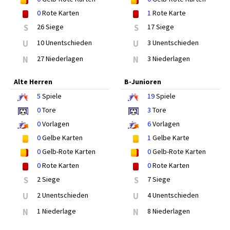
0
Rote Karten
1
Rote Karte
S
26 Siege
S
17 Siege
U
10 Unentschieden
U
3 Unentschieden
N
27 Niederlagen
N
3 Niederlagen
Alte Herren
B-Junioren
5
Spiele
19
Spiele
0
Tore
3
Tore
0
Vorlagen
6
Vorlagen
0
Gelbe Karten
1
Gelbe Karte
0
Gelb-Rote Karten
0
Gelb-Rote Karten
0
Rote Karten
0
Rote Karten
S
2 Siege
S
7 Siege
U
2 Unentschieden
U
4 Unentschieden
N
1 Niederlage
N
8 Niederlagen