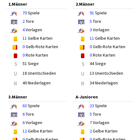
1.Männer
2.Männer
70
Spiele
91
Spiele
2
Tore
5
Tore
4
Vorlagen
3
Vorlagen
11
Gelbe Karten
11
Gelbe Karten
0
Gelb-Rote Karten
0
Gelb-Rote Karten
0
Rote Karten
0
Rote Karten
S
51 Siege
S
44 Siege
U
18 Unentschieden
U
13 Unentschieden
N
40 Niederlagen
N
34 Niederlagen
3.Männer
A-Junioren
63
Spiele
23
Spiele
6
Tore
5
Tore
6
Vorlagen
7
Vorlagen
12
Gelbe Karten
2
Gelbe Karten
0
Gelb-Rote Karten
0
Gelb-Rote Karten