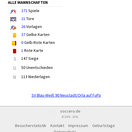
ALLE MANNSCHAFTEN
271
Spiele
21
Tore
26
Vorlagen
37
Gelbe Karten
0
Gelb-Rote Karten
1
Rote Karte
S
147 Siege
U
50 Unentschieden
N
113 Niederlagen
SV Blau-Weiß 90 Neustadt/Orla auf FuPa
soccero.de
© 2006 - 2026
Besucherstatistik
Kontakt
Impressum
Geburtstage
Datenschutz