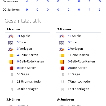
D-Junioren
4
0
0
0
0
0
4
0
D2-Junioren
9
0
0
0
0
0
4
1
Gesamtstatistik
1.Männer
2.Männer
71
Spiele
52
Spiele
5
Tore
9
Tore
3
Vorlagen
2
Vorlagen
4
Gelbe Karten
3
Gelbe Karten
0
Gelb-Rote Karten
0
Gelb-Rote Karten
0
Rote Karten
0
Rote Karten
S
56 Siege
S
29 Siege
U
13 Unentschieden
U
7 Unentschieden
N
34 Niederlagen
N
16 Niederlagen
3.Männer
A-Junioren