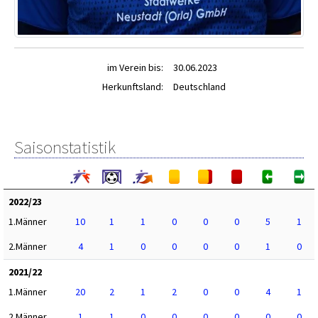
im Verein bis:
30.06.2023
Herkunftsland:
Deutschland
Saisonstatistik
2022/23
1.Männer
10
1
1
0
0
0
5
1
2.Männer
4
1
0
0
0
0
1
0
2021/22
1.Männer
20
2
1
2
0
0
4
1
2.Männer
1
1
0
0
0
0
0
0