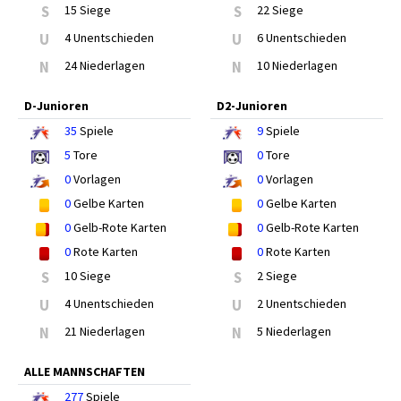
S
15 Siege
S
22 Siege
U
4 Unentschieden
U
6 Unentschieden
N
24 Niederlagen
N
10 Niederlagen
D-Junioren
D2-Junioren
35
Spiele
9
Spiele
5
Tore
0
Tore
0
Vorlagen
0
Vorlagen
0
Gelbe Karten
0
Gelbe Karten
0
Gelb-Rote Karten
0
Gelb-Rote Karten
0
Rote Karten
0
Rote Karten
S
10 Siege
S
2 Siege
U
4 Unentschieden
U
2 Unentschieden
N
21 Niederlagen
N
5 Niederlagen
ALLE MANNSCHAFTEN
277
Spiele