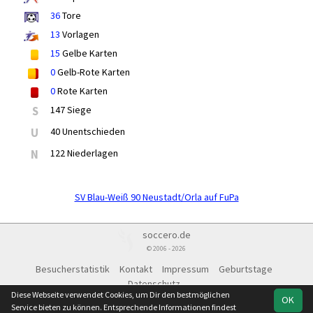
36
Tore
13
Vorlagen
15
Gelbe Karten
0
Gelb-Rote Karten
0
Rote Karten
S
147 Siege
U
40 Unentschieden
N
122 Niederlagen
SV Blau-Weiß 90 Neustadt/Orla auf FuPa
soccero.de
© 2006 - 2026
Besucherstatistik
Kontakt
Impressum
Geburtstage
Datenschutz
Diese Webseite verwendet Cookies, um Dir den bestmöglichen
OK
Service bieten zu können. Entsprechende Informationen findest