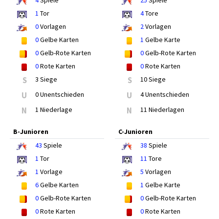
4
Spiele
25
Spiele
1
Tor
4
Tore
0
Vorlagen
2
Vorlagen
0
Gelbe Karten
1
Gelbe Karte
0
Gelb-Rote Karten
0
Gelb-Rote Karten
0
Rote Karten
0
Rote Karten
S
3 Siege
S
10 Siege
U
0 Unentschieden
U
4 Unentschieden
N
1 Niederlage
N
11 Niederlagen
B-Junioren
C-Junioren
43
Spiele
38
Spiele
1
Tor
11
Tore
1
Vorlage
5
Vorlagen
6
Gelbe Karten
1
Gelbe Karte
0
Gelb-Rote Karten
0
Gelb-Rote Karten
0
Rote Karten
0
Rote Karten