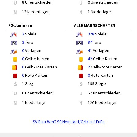
U
8 Unentschieden
U
0 Unentschieden
N
12 Niederlagen
N
1 Niederlage
F2-Junioren
ALLE MANNSCHAFTEN
2
Spiele
328
Spiele
3
Tore
97
Tore
0
Vorlagen
41
Vorlagen
0
Gelbe Karten
42
Gelbe Karten
0
Gelb-Rote Karten
2
Gelb-Rote Karten
0
Rote Karten
0
Rote Karten
S
1 Sieg
S
199 Siege
U
0 Unentschieden
U
57 Unentschieden
N
1 Niederlage
N
126 Niederlagen
SV Blau-Weiß 90 Neustadt/Orla auf FuPa