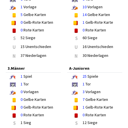
1
Vorlage
10
Vorlagen
5
Gelbe Karten
14
Gelbe Karten
0
Gelb-Rote Karten
1
Gelb-Rote Karte
0
Rote Karten
0
Rote Karten
S
52 Siege
S
60 Siege
U
15 Unentschieden
U
16 Unentschieden
N
37 Niederlagen
N
30 Niederlagen
3.Männer
A-Junioren
1
Spiel
25
Spiele
1
Tor
1
Tor
0
Vorlagen
3
Vorlagen
0
Gelbe Karten
7
Gelbe Karten
0
Gelb-Rote Karten
1
Gelb-Rote Karte
0
Rote Karten
0
Rote Karten
S
1 Sieg
S
12 Siege