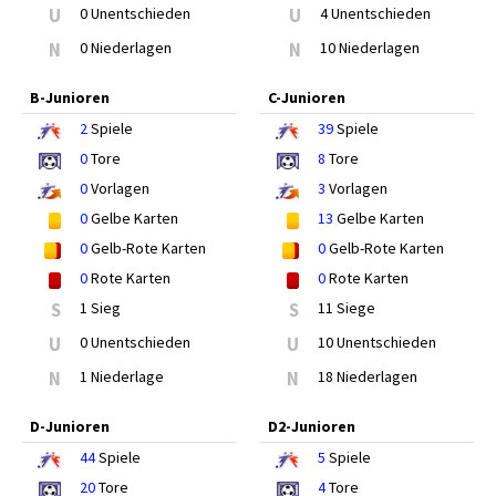
U
0 Unentschieden
U
4 Unentschieden
N
0 Niederlagen
N
10 Niederlagen
B-Junioren
C-Junioren
2
Spiele
39
Spiele
0
Tore
8
Tore
0
Vorlagen
3
Vorlagen
0
Gelbe Karten
13
Gelbe Karten
0
Gelb-Rote Karten
0
Gelb-Rote Karten
0
Rote Karten
0
Rote Karten
S
1 Sieg
S
11 Siege
U
0 Unentschieden
U
10 Unentschieden
N
1 Niederlage
N
18 Niederlagen
D-Junioren
D2-Junioren
44
Spiele
5
Spiele
20
Tore
4
Tore