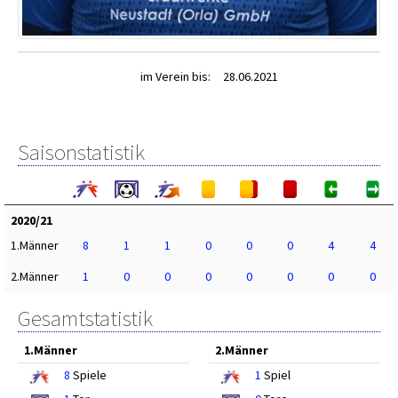
im Verein bis:
28.06.2021
Saisonstatistik
2020/21
1.Männer
8
1
1
0
0
0
4
4
2.Männer
1
0
0
0
0
0
0
0
Gesamtstatistik
1.Männer
2.Männer
8
Spiele
1
Spiel