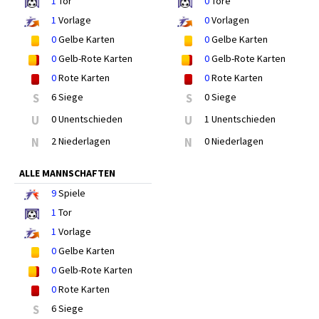
1
Tor
0
Tore
1
Vorlage
0
Vorlagen
0
Gelbe Karten
0
Gelbe Karten
0
Gelb-Rote Karten
0
Gelb-Rote Karten
0
Rote Karten
0
Rote Karten
S
6 Siege
S
0 Siege
U
0 Unentschieden
U
1 Unentschieden
N
2 Niederlagen
N
0 Niederlagen
ALLE MANNSCHAFTEN
9
Spiele
1
Tor
1
Vorlage
0
Gelbe Karten
0
Gelb-Rote Karten
0
Rote Karten
S
6 Siege