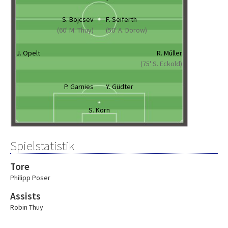
S. Bojcsev
F. Seiferth
(60' M. Thuy)
(50' A. Dorow)
J. Opelt
R. Müller
(75' S. Eckold)
P. Garnies
Y. Güdter
S. Korn
Spielstatistik
Tore
Philipp Poser
Assists
Robin Thuy