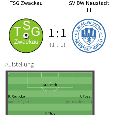
TSG Zwackau
SV BW Neustadt
III
1
:
1
(1
:
1)
Aufstellung
M. Hirsch
R. Reinicke
P. Poser
(80' L. Krüger)
(85' P. Schneider)
R. Thuy