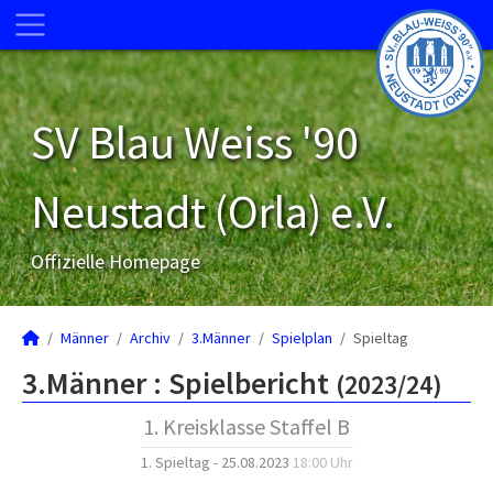
SV Blau Weiss '90
Neustadt (Orla) e.V.
Offizielle Homepage
Männer
Archiv
3.Männer
Spielplan
Spieltag
3.Männer :
Spielbericht
(2023/24)
1. Kreisklasse Staffel B
1. Spieltag - 25.08.2023
18:00 Uhr