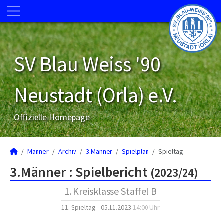
SV Blau Weiss '90
Neustadt (Orla) e.V.
Offizielle Homepage
Männer
Archiv
3.Männer
Spielplan
Spieltag
3.Männer :
Spielbericht
(2023/24)
1. Kreisklasse Staffel B
11. Spieltag - 05.11.2023
14:00 Uhr