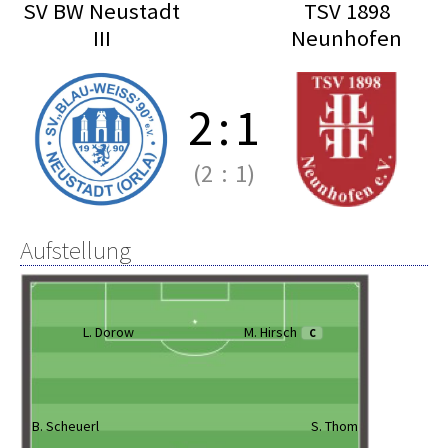
SV BW Neustadt
TSV 1898
III
Neunhofen
2
:
1
(2
:
1)
Aufstellung
L. Dorow
M. Hirsch
C
B. Scheuerl
S. Thom