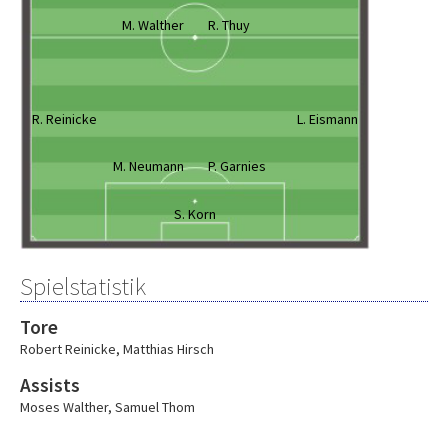
M. Walther
R. Thuy
R. Reinicke
L. Eismann
M. Neumann
P. Garnies
S. Korn
Spielstatistik
Tore
Robert Reinicke
,
Matthias Hirsch
Assists
Moses Walther
,
Samuel Thom