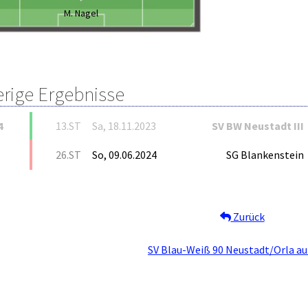
M. Nagel
erige Ergebnisse
4
13.ST
Sa, 18.11.2023
SV BW Neustadt III
26.ST
So, 09.06.2024
SG Blankenstein
Zurück
SV Blau-Weiß 90 Neustadt/Orla au