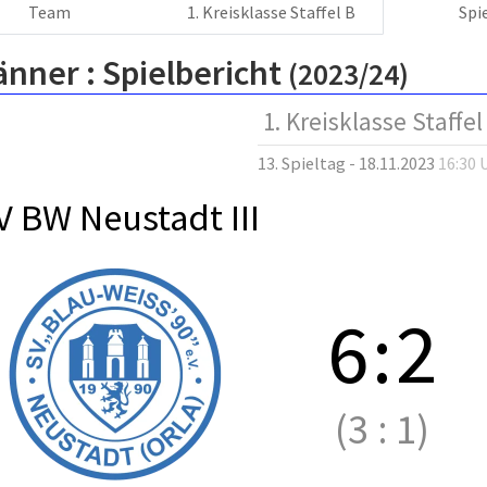
Team
1. Kreisklasse Staffel B
Spi
änner :
Spielbericht
(2023/24)
1. Kreisklasse Staffel
13. Spieltag - 18.11.2023
16:30 
V BW Neustadt III
6
:
2
(3
:
1)