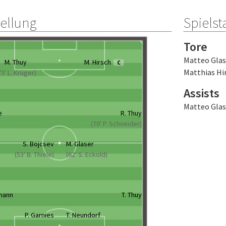
tellung
Spielsta
Tore
Matteo Glas
M. Thuy
M. Hirsch
C
Matthias Hi
73' L. Krüger)
Assists
Matteo Glas
e
R. Thuy
(70' P. Schneider)
S. Bojcsev
M. Glaser
(53' B. Thiele)
(62' S. Eckold)
mann
T. Thuy
P. Garnies
T. Neundorf