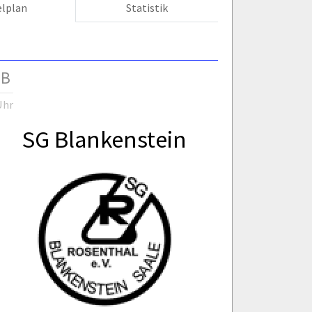
elplan
Statistik
 B
Uhr
SG Blankenstein