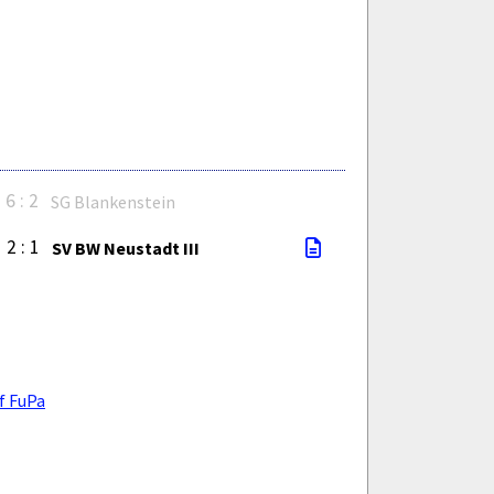
6 : 2
SG Blankenstein
2 : 1
SV BW Neustadt III
f FuPa