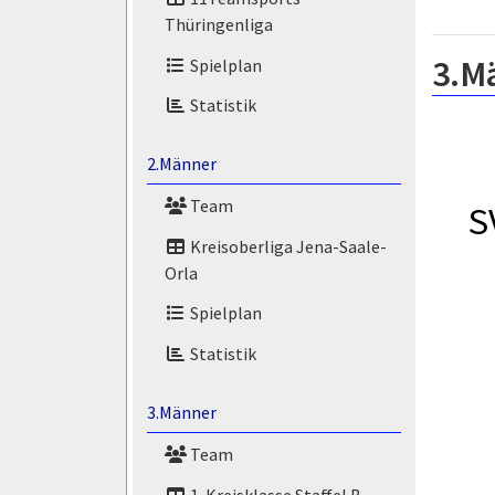
Thüringenliga
3.M
Spielplan
Statistik
2.Männer
Team
S
Kreisoberliga Jena-Saale-
Orla
Spielplan
Statistik
3.Männer
Team
1. Kreisklasse Staffel B