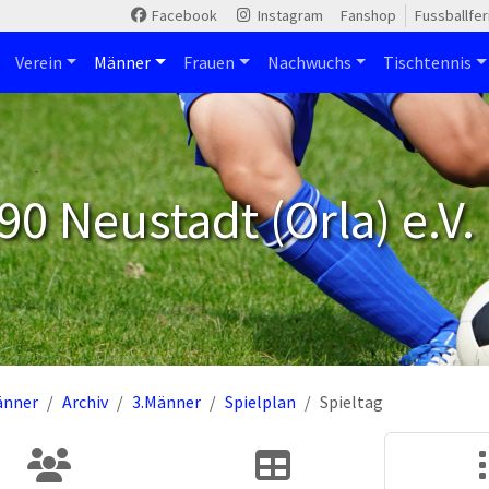
Facebook
Instagram
Fanshop
Fussballfe
Verein
Männer
Frauen
Nachwuchs
Tischtennis
90 Neustadt (Orla) e.V.
änner
Archiv
3.Männer
Spielplan
Spieltag