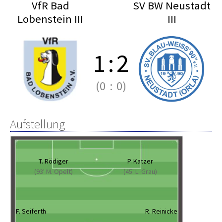
VfR Bad
SV BW Neustadt
Lobenstein III
III
1
:
2
(0
:
0)
Aufstellung
T. Rödiger
P. Katzer
(93' M. Opelt)
(45' L. Grau)
F. Seiferth
R. Reinicke