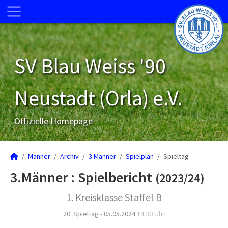
SV Blau Weiss '90
Neustadt (Orla) e.V.
Offizielle Homepage
Männer
Archiv
3.Männer
Spielplan
Spieltag
3.Männer :
Spielbericht
(2023/24)
1. Kreisklasse Staffel B
20. Spieltag - 05.05.2024
14:30 Uhr