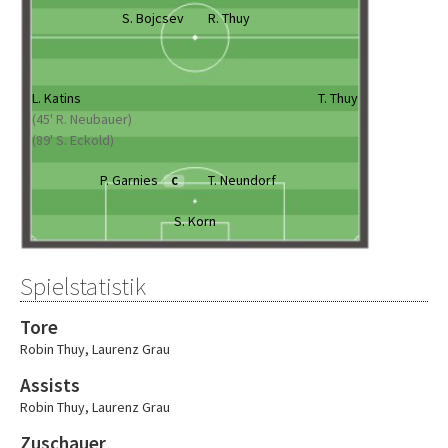
S. Bojcsev
R. Thuy
L. Katins
T. Thuy
(45' R. Neubauer)
(89' S. Eckold)
P. Garnies
T. Neundorf
C
S. Korn
Spielstatistik
Tore
Robin Thuy
,
Laurenz Grau
Assists
Robin Thuy
,
Laurenz Grau
Zuschauer