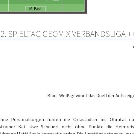
M. Paul
12. SPIELTAG GEOMIX VERBANDSLIGA +
Blau- Weiß gewinnt das Duell der Aufsteige
hne Personalsorgen fuhren die Orlastädter ins Ohratal n
strainer Kai- Uwe Scheuerl nicht ohne Punkte die Heimreis
ldmann Matti Szalek ersetzt werden. Die Umstände standen vor d