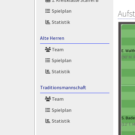
Spielplan
Aufs
Statistik
Alte Herren
Team
E. Walt
(90' M.
Spielplan
Statistik
Traditionsmannschaft
Team
Spielplan
S. Bad
Statistik
(12' T.