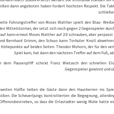
eißen dann angeboten haben fordert höchsten Respekt. Die Tak
schließe
nelle Führungstreffer von Moses Walther spielt den Blau- Weiße
den Mittelstürmer, der setzt sich noch gegen 2 Gegenspieler durch 
auf kann erneut Moses Walther auf 2:0 schrauben, aber perpasst
und Bernhard Grimm, den Schuss kann Torhüter Knoll abwehren (
 Höhepunkte auf beiden Seiten. Theodor Mohorn, der für den ve
Spiel kam, hat dann den nächsten Treffer auf dem Fuß, abe
r dem Pausenpfiff schickt Franz Wietasch den schnellen Eli
Gegenspieler gewinnt und übe
zweiten Hälfte ließen die Gäste dann den Hausherren ins Spi
ößen. Die Scheuerljungs kontrollierten die Begegnung, allerding
Offensivbestreben, so dass die Orlastädter wenig Mühe hatte ei