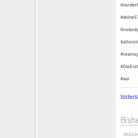
#nurde
#deineS
#nobody
#allesin
#teamsp
#DieErs
#wir
Vorberi
Bish
2023/2