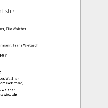
tistik
her
,
Elia Walther
ermann
,
Franz Wietasch
uer
e
ses Walther
ndro Badermann)
a Walther
anz Wietasch)