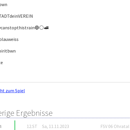
rbwn
TADTdeinVEREIN
canstopthistrain🔵⚪️🚅
blauweiss
iritbwn
te
cht zum Spiel
erige Ergebnisse
4
12.ST
Sa, 11.11.2023
FSV 06 Ohratal