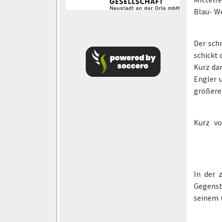
Blau- W
Der sch
schickt 
Kurz dar
Engler 
größere
Kurz vo
In der 
Gegenst
seinem 