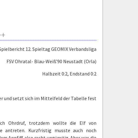
++
Spielbericht 12. Spieltag GEOMIX Verbandsliga
FSV Ohratal- Blau-Weiß’90 Neustadt (Orla)
Halbzeit 0:2, Endstand 0:2
r und setzt sich im Mittelfeld der Tabelle fest
ach Ohrdruf, trotzdem wollte die Elf von
e antreten. Kurzfristig musste auch noch
em Anpfiff also recht ungünstig. Aber was die