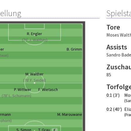
tellung
Spielsta
Tore
R. Engler
Moses Walt
(76' J. Walther)
Assists
her
B. Grimm
Sandro Bad
 Raue)
Zuscha
M. Walther
85
(76' F. Seidel)
Torfolg
P. Wittwer
F. Wietasch
0:1 (3')
Mo
(78' L. Schumann)
(Sa
0:2 (40')
Eli
ermann
M. Marouwane
(Fr
 Mohorn)
S. Simon
T. Grau
C