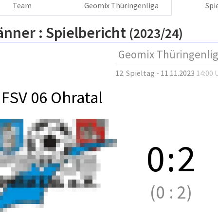
Team
Geomix Thüringenliga
Spi
änner :
Spielbericht
(2023/24)
Geomix Thüringenli
12. Spieltag - 11.11.2023
14:00 
FSV 06 Ohratal
0
:
2
(0
:
2)