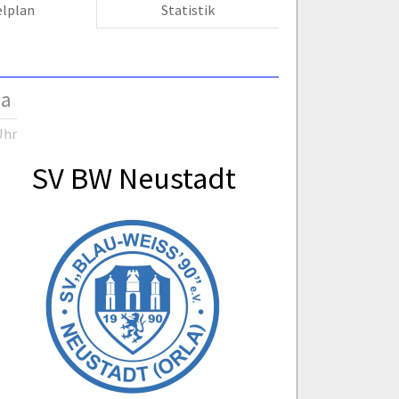
elplan
Statistik
ga
Uhr
SV BW Neustadt