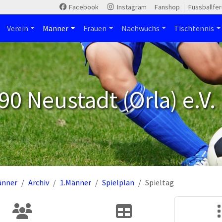
Facebook
Instagram
Fanshop
Fussballfe
Verein
Männer
Frauen
Nachwuchs
Tischtennis
90 Neustadt (Orla) e.V.
änner
Archiv
1.Männer
Spielplan
Spieltag