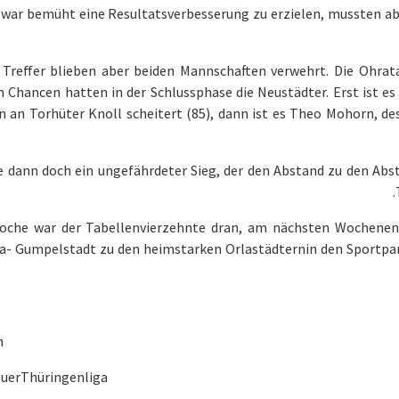
war bemüht eine Resultatsverbesserung zu erzielen, mussten abe
 Treffer blieben aber beiden Mannschaften verwehrt. Die Ohrata
n Chancen hatten in der Schlussphase die Neustädter. Erst ist 
n an Torhüter Knoll scheitert (85), dann ist es Theo Mohorn, d
 dann doch ein ungefährdeter Sieg, der den Abstand zu den Abst
oche war der Tabellenvierzehnte dran, am nächsten Wochene
a- Gumpelstadt zu den heimstarken Orlastädternin den Sportpar
n
uerThüringenliga