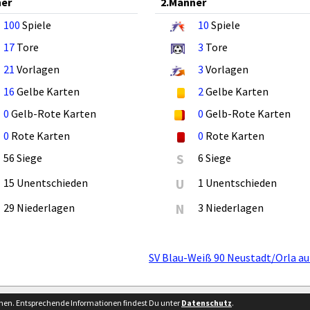
ner
2.Männer
100
Spiele
10
Spiele
17
Tore
3
Tore
21
Vorlagen
3
Vorlagen
16
Gelbe Karten
2
Gelbe Karten
0
Gelb-Rote Karten
0
Gelb-Rote Karten
0
Rote Karten
0
Rote Karten
56 Siege
S
6 Siege
15 Unentschieden
U
1 Unentschieden
29 Niederlagen
N
3 Niederlagen
SV Blau-Weiß 90 Neustadt/Orla au
Besucherstatistik
Kontakt
nnen. Entsprechende Informationen findest Du unter
Datenschutz
.