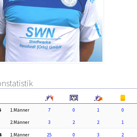
nstatistik
5
1.Männer
7
0
1
0
2.Männer
3
2
2
1
4
1.Männer
25
0
3
2