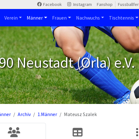
Facebook
Instagram
Fanshop
Fussballfe
Verein
Männer
Frauen
Nachwuchs
Tischtennis
90 Neustadt (Orla) e.V.
änner
Archiv
1.Männer
Mateusz Szalek