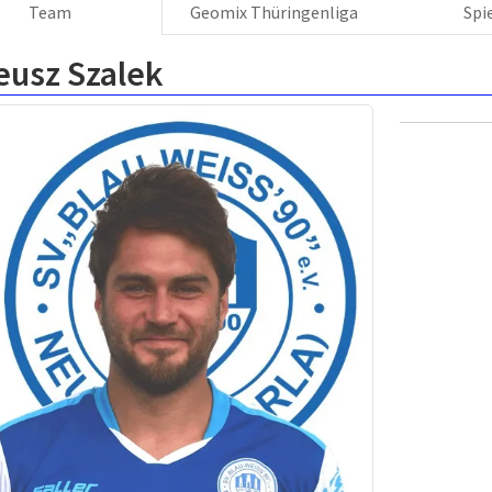
Team
Geomix Thüringenliga
Spi
eusz Szalek