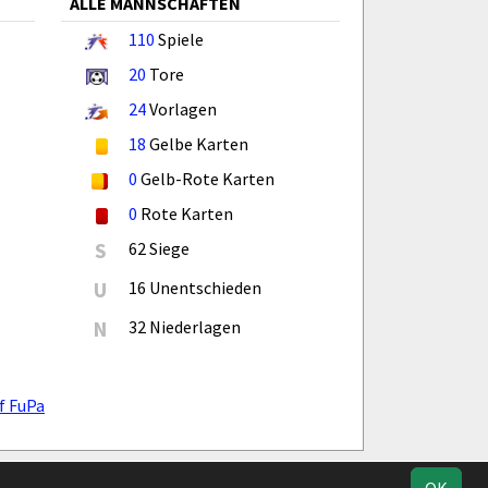
ALLE MANNSCHAFTEN
110
Spiele
20
Tore
24
Vorlagen
18
Gelbe Karten
0
Gelb-Rote Karten
0
Rote Karten
S
62 Siege
U
16 Unentschieden
N
32 Niederlagen
f FuPa
Impressum
Geburtstage
Datenschutz