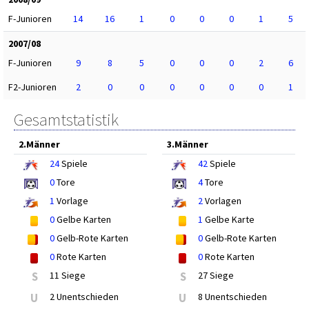
F-Junioren
14
16
1
0
0
0
1
5
2007/08
F-Junioren
9
8
5
0
0
0
2
6
F2-Junioren
2
0
0
0
0
0
0
1
Gesamtstatistik
2.Männer
3.Männer
24
Spiele
42
Spiele
0
Tore
4
Tore
1
Vorlage
2
Vorlagen
0
Gelbe Karten
1
Gelbe Karte
0
Gelb-Rote Karten
0
Gelb-Rote Karten
0
Rote Karten
0
Rote Karten
S
11 Siege
S
27 Siege
U
2 Unentschieden
U
8 Unentschieden