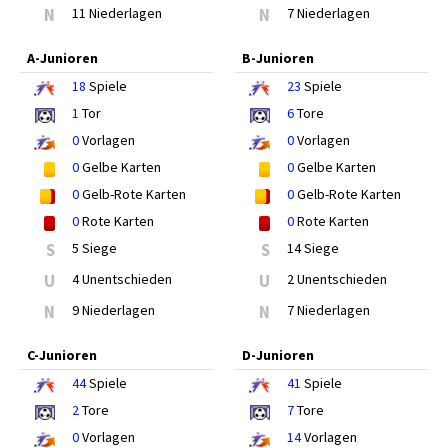
N
11 Niederlagen
N
7 Niederlagen
A-Junioren
B-Junioren
18
Spiele
23
Spiele
1
Tor
6
Tore
0
Vorlagen
0
Vorlagen
0
Gelbe Karten
0
Gelbe Karten
0
Gelb-Rote Karten
0
Gelb-Rote Karten
0
Rote Karten
0
Rote Karten
S
5 Siege
S
14 Siege
U
4 Unentschieden
U
2 Unentschieden
N
9 Niederlagen
N
7 Niederlagen
C-Junioren
D-Junioren
44
Spiele
41
Spiele
2
Tore
7
Tore
0
Vorlagen
14
Vorlagen