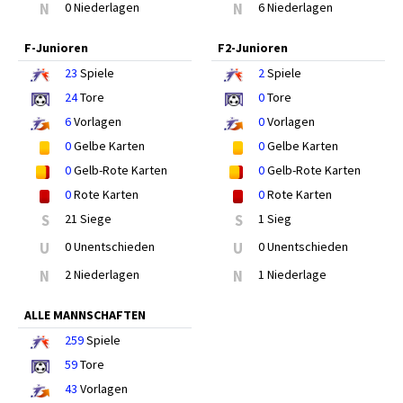
N
0 Niederlagen
N
6 Niederlagen
F-Junioren
F2-Junioren
23
Spiele
2
Spiele
24
Tore
0
Tore
6
Vorlagen
0
Vorlagen
0
Gelbe Karten
0
Gelbe Karten
0
Gelb-Rote Karten
0
Gelb-Rote Karten
0
Rote Karten
0
Rote Karten
S
21 Siege
S
1 Sieg
U
0 Unentschieden
U
0 Unentschieden
N
2 Niederlagen
N
1 Niederlage
ALLE MANNSCHAFTEN
259
Spiele
59
Tore
43
Vorlagen