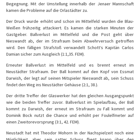
Begegnung. Mit der Umstellung innerhalb der Jenaer Mannschaft
kamen die Probleme auf die Orlastädter zu.
Der Druck wurde erhöht und schon im Mittelfeld wurden die Blau-
Weißen frühzeitig attackiert. Es kamen die starken Minuten der
Gastgeber. Ballverlust im Mittelfeld und die Post geht über
Nieswandt ab, der im Strafraum beim Abwehrversuch getroffen
wird. Den fälligen Strafstoß verwandelt Schott‘s Kapitän Carlos
Damian sicher zum Ausgleich (1:1,35. FEM).
Erneuter Ballverlust im Mittelfeld und es brennt erneut im
Neustädter Strafraum. Der Ball kommt auf den Kopf von Essmat
Darwish, der legt auf seinen Mitspieler Nieswandt ab, sein Schuss
findet den Weg ins Neustädter Gehäuse (2:1, 38.).
Der dritte Treffer der Glaswerker hat den gleichen Ausgangspunkt
wie die beiden Treffer zuvor. Ballverlust im Spielaufbau, der Ball
kommt zu Darwish, der erneut im Strafraum zu Fall kommt und
Dominik Bock nutzt die Chance und erhöht per Foulelfmeter auf
einen Zweitorevorsprung (3:1, 42. FEM).
Neustadt hat mit Theodor Mohorn In der Nachspielzeit noch eine
Möglichkeit, aber sein satter Schuss fliegt knapp über den