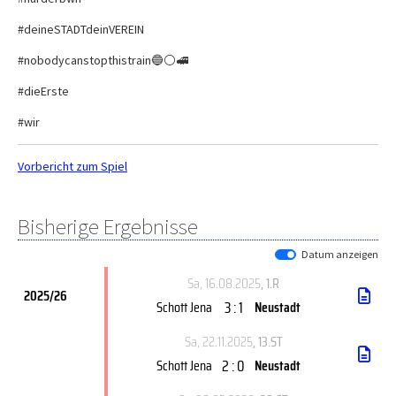
#deineSTADTdeinVEREIN
#nobodycanstopthistrain🔵⚪️🚅
#dieErste
#wir
Vorbericht zum Spiel
Bisherige Ergebnisse
Datum anzeigen
Sa, 16.08.2025
, 1.R
2025/26
3 : 1
Schott Jena
Neustadt
Sa, 22.11.2025
, 13.ST
2 : 0
Schott Jena
Neustadt