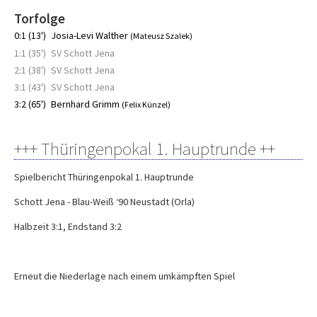
Torfolge
0:1 (13')
Josia-Levi Walther
(Mateusz Szalek)
1:1 (35')
SV Schott Jena
2:1 (38')
SV Schott Jena
3:1 (43')
SV Schott Jena
3:2 (65')
Bernhard Grimm
(Felix Künzel)
+++ Thüringenpokal 1. Hauptrunde ++
Spielbericht Thüringenpokal 1. Hauptrunde
Schott Jena - Blau-Weiß ‘90 Neustadt (Orla)
Halbzeit 3:1, Endstand 3:2
Erneut die Niederlage nach einem umkämpften Spiel