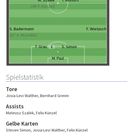
M. Szalek
T. Mohorn
(46' F. Künzel)
S. Badermann
F. Wietasch
(81' A. Michallik)
T. Grau
S. Simon
C
M. Paul
Spielstatistik
Tore
Josia-Levi Walther
,
Bernhard Grimm
Assists
Mateusz Szalek
,
Felix Künzel
Gelbe Karten
Steven Simon
,
Josia-Levi Walther
,
Felix Künzel