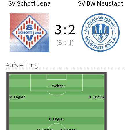
SV Schott Jena
SV BW Neustadt
3
:
2
(3
:
1)
Aufstellung
J. Walther
M. Engler
B. Grimm
R. Engler