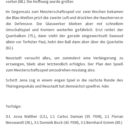
vorbei (68.). Die Hoffnung wurde größer.
Im Gegensatz zum Meisterschaftsspiel vor zwei Wochen bekamen
die Blau-Weißen jetzt die zweite Luft und drückten die Hausherren in
die Defensive. Die Glaswerker blieben aber mit schnellem
Umschaltspiel und Kontern weiterhin gefährlich. Erst rettet der
Querbalken (75.), dann steht der gerade eingewechselt Dawoud
allein vor Torhüter Paul, hebt den Ball dann aber über die Querlatte
(82.).
Neustadt versucht alles, um zumindest eine Verlängerung zu
erzwingen, blieb aber letztendlich erfolglos. Der Plan den Spieß
zum Meisterschaftsspiel umzudrehen misslang also.
Schott Jena zog in einem engen Spiel in die nächste Runde des
Thüringenpokals und Neustadt hat demnächst spielfrei. Adiv
Torfolge:
0:1 Josia Walther (13.), 1:1 Carlos Damian (35. FEM), 2:1 Florian
Nieswandt (38.), 3:1 Dominik Bock (43. FEM), 3:2 Bernhard Grimm (65.)