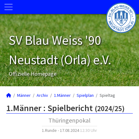
SV Blau Weiss '90
Neustadt (Orla) e.V.
Offizielle Homepage
Männer
Archiv
1.Männer
Spielplan
Spieltag
1.Männer :
Spielbericht
(2024/25)
Thüringenpokal
1.Runde - 17.08.2024
12:30 Uhr