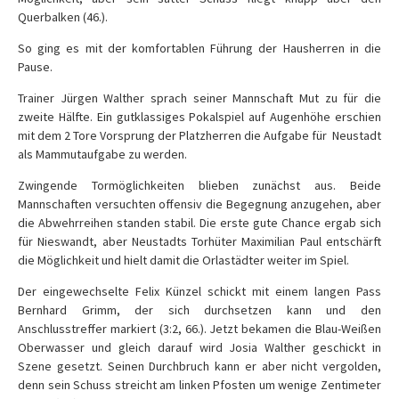
Querbalken (46.).
So ging es mit der komfortablen Führung der Hausherren in die
Pause.
Trainer Jürgen Walther sprach seiner Mannschaft Mut zu für die
zweite Hälfte. Ein gutklassiges Pokalspiel auf Augenhöhe erschien
mit dem 2 Tore Vorsprung der Platzherren die Aufgabe für
Neustadt
als Mammutaufgabe zu werden.
Zwingende Tormöglichkeiten blieben zunächst aus. Beide
Mannschaften versuchten offensiv die Begegnung anzugehen, aber
die Abwehrreihen standen stabil. Die erste gute Chance ergab sich
für Nieswandt, aber Neustadts Torhüter Maximilian Paul entschärft
die Möglichkeit und hielt damit die Orlastädter weiter im Spiel.
Der eingewechselte Felix Künzel schickt mit einem langen Pass
Bernhard Grimm, der sich durchsetzen kann und den
Anschlusstreffer markiert (3:2, 66.). Jetzt bekamen die Blau-Weißen
Oberwasser und gleich darauf wird Josia Walther geschickt in
Szene gesetzt. Seinen Durchbruch kann er aber nicht vergolden,
denn sein Schuss streicht am linken Pfosten um wenige Zentimeter