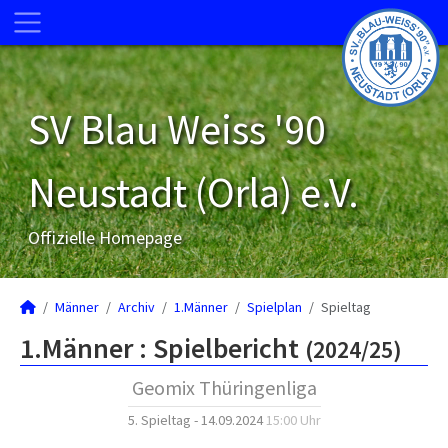
SV Blau Weiss '90
Neustadt (Orla) e.V.
Offizielle Homepage
Männer
Archiv
1.Männer
Spielplan
Spieltag
1.Männer :
Spielbericht
(2024/25)
Geomix Thüringenliga
5. Spieltag - 14.09.2024
15:00 Uhr