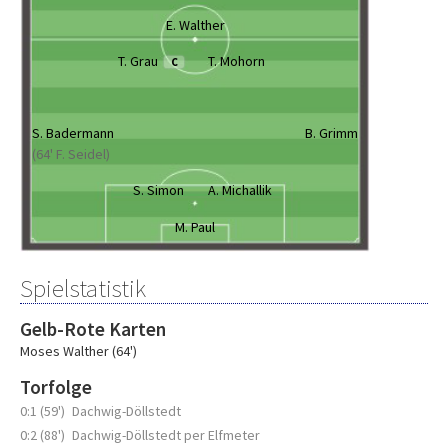
E. Walther
T. Grau
T. Mohorn
C
S. Badermann
B. Grimm
(64' F. Seidel)
S. Simon
A. Michallik
M. Paul
Spielstatistik
Gelb-Rote Karten
Moses Walther (64')
Torfolge
0:1 (59')
Dachwig-Döllstedt
0:2 (88')
Dachwig-Döllstedt per Elfmeter