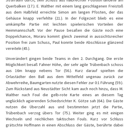
Strafraum durch, sein Schuss aus halbrechter Position landete am
Querbalken (17.). E. Walther mit einem lang geschlagenen Freistoß
aus dem Halbfeld erreichte Simon am langen Pfosten, der das
Gehäuse knapp verfehlte (21.). In der Folgezeit blieb es eine
umkämpfte Partie mit leichten spielerischen Vorteilen der
Heimmannschaft. Vor der Pause besaßen die Gäste noch eine
Doppelchance, Moraru kommt gleich zweimal in aussichtsreicher
Position frei zum Schuss, Paul konnte beide Abschlüsse glänzend
vereiteln (45.).
Unverändert gingen beide Teams in den 2. Durchgang. Die erste
Möglichkeit besaß Fahner Höhe, der sehr agile Trübenbach schoss
aus 16m knapp nebens Tor (56.). Kurz darauf spielten die
Orlastädter den Ball aus dem Mittelfeld ungenau zurück zur
Abwehrreihe, Baumgarten nutzte diesen Fehler zur 0:1 Führung (59.).
Zum Rückstand aus Neustädter Sicht kam auch noch hinzu, dass M.
Walther nach Foul die gelb-rote Karte eines an diesem Tag
unglücklich agierenden Schiedsrichter K. Götze sah (64.). Die Gäste
nutzen die Überzahl aus und bestimmten jetzt die Partie,
Trübenbach verzog übers Tor (75.). Weiter ging es mit einigen
Wechseln und reichlichen taktischen Fouls. Kurz vor Schluss
grätschte Hoffmann in einen Abschluss der Gäste, berührte dabei