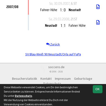
So, 30.09.2007
, 6.ST
2007/08
1 : 0
Fahner Höhe
Neustadt
Sa, 29.03.2008
, 21.ST
1 : 1
Neustadt
Fahner Höhe
Zurück
SV Blau-Weiß 90 Neustadt/Orla auf FuPa
soccero.de
© 2006 - 2026
Besucherstatistik
Kontakt
Impressum
Geburtstage
Datenschutz
Diese Webseite verwendet Cookies, um Dir den bestmöglichen
OK
Service bieten zu können. Entsprechende Informationen findest
Du unter
Datenschutz
.
Mit der Nutzung der Webseite erklärst Du Dich mit der
Team
Geomix
Spielplan
Statistik
Verwendung von Cookies einverstanden.
Thüringenliga