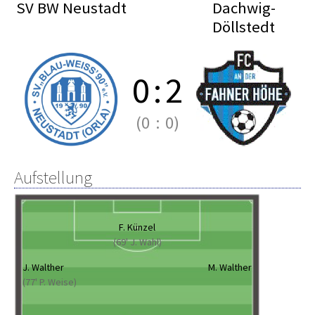
SV BW Neustadt
Dachwig-
Döllstedt
0
:
2
(0
:
0)
Aufstellung
F. Künzel
(69' J. Wahl)
J. Walther
M. Walther
(77' P. Weise)