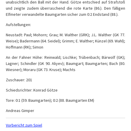
unabsichtlich den Ball mit der Hand. Götze entschied auf Strafstoß
und zeigte zudem überraschend die rote Karte (86.). Den fälligen
Elfmeter verwandelte Baumgarten sicher zum 0:2 Endstand (88.).
Aufstellungen:
Neustadt: Paul; Mohorn; Grau; M. Walther (GRK); J.L. Walther (GK 77.
Weise); Badermann (64. Seidel); Grimm; E. Walther; Künzel (69. Wahl);
Hoffmann (RK); Simon
An der Fahner Höhe: Reinwald; Lischke; Trübenbach; Bärwolf (GK);
Lagner; Schindler (GK 90. Aliyev); Baumgart; Baumgarten; Bach (80.
Wiesner); Moraru (GK 73. Kruse); Machts
Zuschauer: 201
Schiedsrichter: Konrad Götze
Tore: 0:1 (59. Baumgarten); 0:2 (88. Baumgarten EM)
Andreas Gimper
Vorbericht zum Spiel