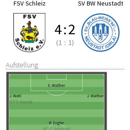
FSV Schleiz
SV BW Neustadt
4
:
2
(1
:
1)
Aufstellung
E. Walther
J. Wahl
J. Walther
(77' F. Künzel)
R. Engler
(87' C. Schröter)