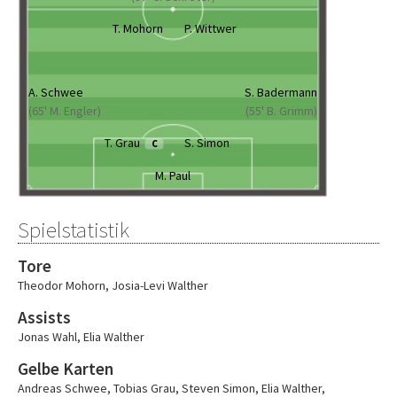
T. Mohorn
P. Wittwer
A. Schwee
S. Badermann
(65' M. Engler)
(55' B. Grimm)
T. Grau
S. Simon
C
M. Paul
Spielstatistik
Tore
Theodor Mohorn
,
Josia-Levi Walther
Assists
Jonas Wahl
,
Elia Walther
Gelbe Karten
Andreas Schwee
,
Tobias Grau
,
Steven Simon
,
Elia Walther
,