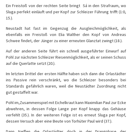
Ein Freistoß von der rechten Seite bringt
Sá in den Strafraum, wo
Sluga perfekt einläuft und per Kopf zur Schleizer Führung trifft (1:0,
15.).
Neustadt hat fast im Gegenzug die Ausgleichmöglichkeit, als
ebenfalls ein Freistoß von Elia Walther den Kopf von Andreas
Schwee findet, der Jünger zu einer erneuten Glanztat zwingt (18.).
Auf der anderen Seite führt ein schnell ausgeführter Einwurf auf
Pohl zur nächsten Schleizer Riesenmöglichkeit, als er seinen Schuss
auf die Querlatte setzt (20.).
Im letzten Drittel der ersten Hälfte haben sich dann die Orlastädter
ins Passive rein verschränkt, wo die Schleizer besonders bei
Standards gefährlich waren, weil die Neustädter Zuordnung nicht
gut gestaffelt war.
Pohl im,Zusammenspiel mit Eichelkraut kann Maximilian Paul zur Ecke
abwehren, in dessen Folge Lange per Kopf knapp das Gehäuse
verfehlt (35.). In der weiteren Folge ist es erneut Sluga per Kopf,
dessen Versuch aber eine Beute von Torhüter Paul wird (37.).
Dann treffen die Orlastädter doch in der Drangphase der