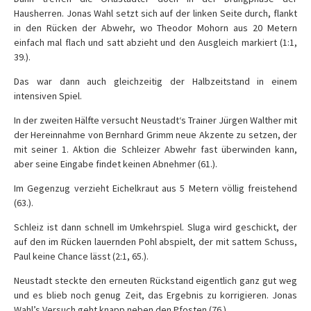
Hausherren. Jonas Wahl setzt sich auf der linken Seite durch, flankt
in den Rücken der Abwehr, wo Theodor Mohorn aus 20 Metern
einfach mal flach und satt abzieht und den Ausgleich markiert (1:1,
39.).
Das war dann auch gleichzeitig der Halbzeitstand in einem
intensiven Spiel.
In der zweiten Hälfte versucht Neustadt‘s Trainer Jürgen Walther mit
der Hereinnahme von Bernhard Grimm neue Akzente zu setzen, der
mit seiner 1. Aktion die Schleizer Abwehr fast überwinden kann,
aber seine Eingabe findet keinen Abnehmer (61.).
Im Gegenzug verzieht Eichelkraut aus 5 Metern völlig freistehend
(63.).
Schleiz ist dann schnell im Umkehrspiel. Sluga wird geschickt, der
auf den im Rücken lauernden Pohl abspielt, der mit sattem Schuss,
Paul keine Chance lässt (2:1, 65.).
Neustadt steckte den erneuten Rückstand eigentlich ganz gut weg
und es blieb noch genug Zeit, das Ergebnis zu korrigieren. Jonas
Wahl’s Versuch geht knapp neben den Pfosten (76.).