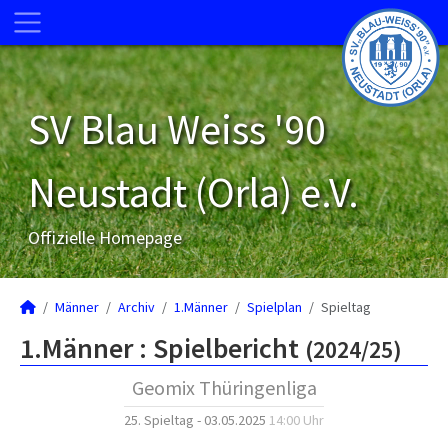
SV Blau Weiss '90
Neustadt (Orla) e.V.
Offizielle Homepage
Männer
Archiv
1.Männer
Spielplan
Spieltag
1.Männer :
Spielbericht
(2024/25)
Geomix Thüringenliga
25. Spieltag - 03.05.2025
14:00 Uhr