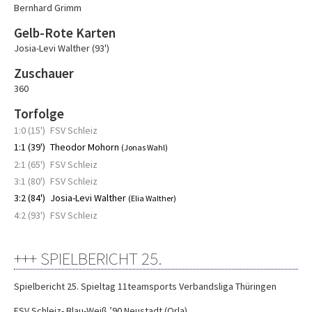
Bernhard Grimm
Gelb-Rote Karten
Josia-Levi Walther (93')
Zuschauer
360
Torfolge
1:0 (15')
FSV Schleiz
1:1 (39')
Theodor Mohorn
(Jonas Wahl)
2:1 (65')
FSV Schleiz
3:1 (80')
FSV Schleiz
3:2 (84')
Josia-Levi Walther
(Elia Walther)
4:2 (93')
FSV Schleiz
+++ SPIELBERICHT 25.
Spielbericht 25. Spieltag 11teamsports Verbandsliga Thüringen
FSV Schleiz- Blau-Weiß ’90 Neustadt (Orla)