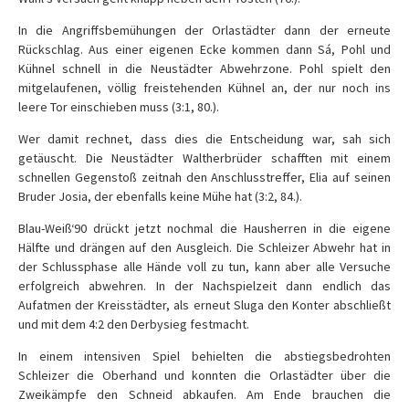
In die Angriffsbemühungen der Orlastädter dann der erneute
Rückschlag. Aus einer eigenen Ecke kommen dann Sá, Pohl und
Kühnel schnell in die Neustädter Abwehrzone. Pohl spielt den
mitgelaufenen, völlig freistehenden Kühnel an, der nur noch ins
leere Tor einschieben muss (3:1, 80.).
Wer damit rechnet, dass dies die Entscheidung war, sah sich
getäuscht. Die Neustädter Waltherbrüder schafften mit einem
schnellen Gegenstoß zeitnah den Anschlusstreffer, Elia auf seinen
Bruder Josia, der ebenfalls keine Mühe hat (3:2, 84.).
Blau-Weiß‘90 drückt jetzt nochmal die Hausherren in die eigene
Hälfte und drängen auf den Ausgleich. Die Schleizer Abwehr hat in
der Schlussphase alle Hände voll zu tun, kann aber alle Versuche
erfolgreich abwehren. In der Nachspielzeit dann endlich das
Aufatmen der Kreisstädter, als erneut Sluga den Konter abschließt
und mit dem 4:2 den Derbysieg festmacht.
In einem intensiven Spiel behielten die abstiegsbedrohten
Schleizer die Oberhand und konnten die Orlastädter über die
Zweikämpfe den Schneid abkaufen. Am Ende brauchen die