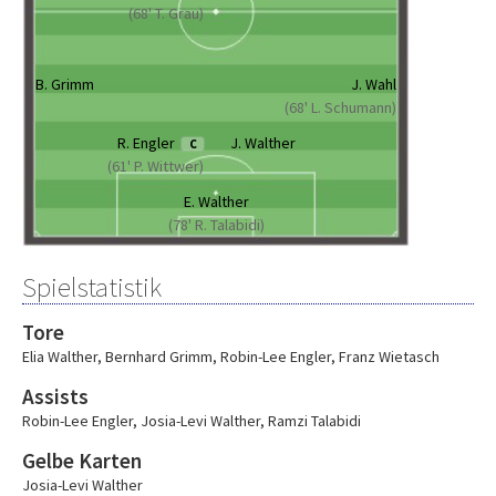
(68' T. Grau)
B. Grimm
J. Wahl
(68' L. Schumann)
R. Engler
J. Walther
C
(61' P. Wittwer)
E. Walther
(78' R. Talabidi)
Spielstatistik
Tore
Elia Walther
,
Bernhard Grimm
,
Robin-Lee Engler
,
Franz Wietasch
Assists
Robin-Lee Engler
,
Josia-Levi Walther
,
Ramzi Talabidi
Gelbe Karten
Josia-Levi Walther