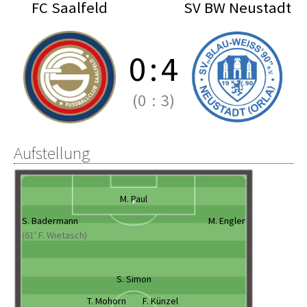
FC Saalfeld
SV BW Neustadt
0
:
4
(0
:
3)
Aufstellung
M. Paul
S. Badermann
M. Engler
(61' F. Wietasch)
S. Simon
T. Mohorn
F. Künzel