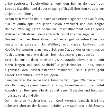
unkonzentrierte Spieleröffnung, legt den Ball in den Lauf von
Speedy E.Walther und dieser chippt gefühlvoll über den Keeper zur
umjubelten Führung.
Schon früh wurden die in einer Dreierkette agierenden Saalfelder,
nun im Aufbauspiel bei jeder Aktion attackiert und das zeigte
deutlich Wirkung. Einen schnellen Umschaltmoment bringt Jonas
Wahl in den Strafraum, dessen Abschluss ist aber zu ungenau.
Besser macht es Berni Grimm nach einer gut getimten Ecke des
bestens aufgelegten Jo Walther, mit klasse Laufweg und
Kopfballverlängerung ins lange Eck zum 0:2, bei der er nicht mal so
hoch steigen muss, wie danach beim Jubelsprung mit dem Co.
Schrecksekunde dann in Minute 26, Neustadts Abwehr unterläuft
einen langen Ball und Saalfeldˋs pfeilschneller P.Hook, muss
eigentlich den Anschlusstreffer markieren, sein Lupfer geht
allerdings Richtung Geräteschuppen.
Einen weiteren Ball in die Tiefe, bringt in der Folge E.Walther auf den
Weg Richtung gegnerischem Strafraum, diesen Versuch unterbindet
Abwehrchef Henniger allerdings mit einer Grätsche und holt sich
mehr als verdient Gelb.
Den nächsten Hochkaräter per Kopf vergibt danach B.Grimm,
scheitert aber an der klasse Reaktion vom Saalfeder Schlußmann,