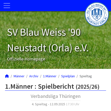
SV Blau Weiss '90
Neustadt (Orla) e.V.
Offizielle Homepage
Männer
Archiv
1.Männer
Spielplan
Spieltag
1.Männer :
Spielbericht
(2025/26)
Verbandsliga Thüringen
4. Spieltag - 12.09.2025
17:30 Uhr