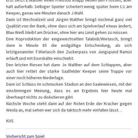
Erst setzt E.Walther einen Freistoß knapp neben den Pfosten, aber
halt außerhalb. Selbiger Spieler scheitert wenig später beim 1:1 am
Keeper, genau wie Minuten danach J.Wahl.
Dann ist Wechselzeit und Jürgen Walther bringt nochmal ganz viel
Qualität von der Bank, ohne dass sich am Spielverlauf etwas ändert,
Blau-Weiß bleibt am Drücker, ohne hier ans Limit gehen zu müssen.
Eine Koproduktion der eingewechselten Talabidi/Wietasch, bringt
dann in Minute 85 die endgültige Entscheidung, als sich
letztgenannter F.Wietasch den Zuckerpass von Jungspund Ramizi
erläuft und mit Eiseskälte einschiebt.
Den letzten Riesen hat dann Jo Walther auf dem Schlappen, aber
auch hier rettet der starke Saalfelder Keeper seine Truppe vor
einer noch höheren Niederlage.
Dann ist Schluss im schmucken Stadion an den Saalewiesen, mit der
einstimmigen Meinung, dass es am Ergebnis hier heute mal
überhaupt nichts zu diskutieren gibt.
Nächste Woche steht dann auf der Roten Erde der Kracher gegen
Weida an, mal sehen wer sich da taktisch mehr einfallen lässt…
KUS
Vorbericht zum Spiel