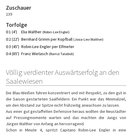
Zuschauer
239
Torfolge
0:1 (4')
Elia Walther
(Robin-Lee Engler)
0:2 (22')
Bernhard Grimm per Kopfball
(Josia-Levi Walther)
0:3 (45')
Robin-Lee Engler per Elfmeter
0:4 (85')
Franz Wietasch
(Ramzi Talabidi)
Völlig verdienter Auswärtserfolg an den
Saalewiesen
Die Blau-Weißen fuhren konzentriert und mit Respekt, zu den gut in
die Saison gestarteten Saalfeldern. Ein Punkt war das Minimalziel,
um den Abstand zur Spitze nicht frühzeitig anwachsen zu lassen.
Aus einer gut gestaffelten Defensive heraus wollten die Neustädter
auf Pressingmomente warten und das machten die Jungs von
Jürgen Walther von Anfang an hervorragend.
Schon in Minute 4, spritzt Capitano Robin-Lee Engler in eine