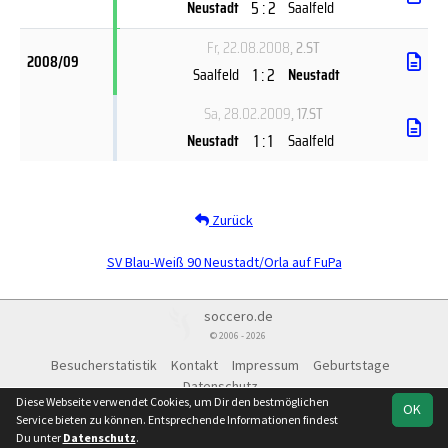
5 : 2
Neustadt
Saalfeld
Fr, 22.08.2008
, 2.ST
2008/09
1 : 2
Saalfeld
Neustadt
Sa, 28.02.2009
, 17.ST
1 : 1
Neustadt
Saalfeld
Zurück
SV Blau-Weiß 90 Neustadt/Orla auf FuPa
soccero.de
© 2006 - 2026
Besucherstatistik
Kontakt
Impressum
Geburtstage
Datenschutz
Diese Webseite verwendet Cookies, um Dir den bestmöglichen
OK
Service bieten zu können. Entsprechende Informationen findest
Du unter
Datenschutz
.