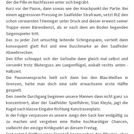
der die Pille im Nachfassen unter sich begräbt.
Kurz vor der Pause, dann sowas wie der Knackpunkt der Partie. Bei
einem aggressiven Pressing im Saalfelder Strafraum, setzt RLE den
schon verwarnten T.Henniger unter Druck und dieser erweist seiner
Truppe einen Bärendienst, als er nach dem am Boden liegenden
Gegenspieler tritt.
Das zu jeder Zeit umsichtig leitende Schirigespann, verteilt dann
konsequent glatt Rot und eine Duschmarke an den Saalfeder
Abwehrrecken.
Den Elfer schnappt sich der Gefoulte dann gleich mal selbst und
versenkt trotz Bluterguss am Lungenflügel, eiskalt rechts unten -
Halbzeit.
Die Pausenansprache hielt sich dann bei den Blau-Weißen in
Grenzen, hatte man doch eine sehr erwachsene erste Hälfte
gespielt.
Den zweite Durchgang beginnen unsere Mannen dann nicht ganz so
konzentriert, aber der Saalfelder Spielführer, Stan Kleyla, jagt die
Kugel nach klasse Eingabe Richtung Kunstrasenplatz.
In der Folge verpassen es unsere Jungs den Sack hier endgültig zu
zu machen und vergeben eine Reihe hochkarätiger Chancen,
vielleicht der einzige Kritikpunkt an diesem Freitag.