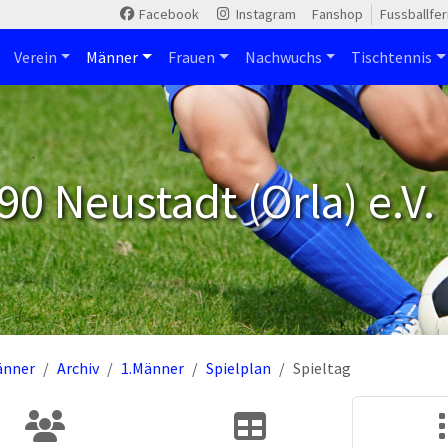
Facebook
Instagram
Fanshop
Fussballfe
Verein
Männer
Frauen
Nachwuchs
Tischtennis
90 Neustadt (Orla) e.V.
änner
Archiv
1.Männer
Spielplan
Spieltag