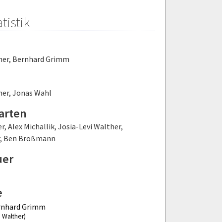
tistik
her
,
Bernhard Grimm
her
,
Jonas Wahl
arten
er
,
Alex Michallik
,
Josia-Levi Walther
,
,
Ben Broßmann
uer
e
rnhard Grimm
a Walther)