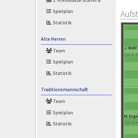
Spielplan
Aufs
Statistik
Alte Herren
J. Wahl
Team
(93' B.
Spielplan
Statistik
Traditionsmannschaft
Team
Spielplan
M. Engl
(92' M. 
Statistik