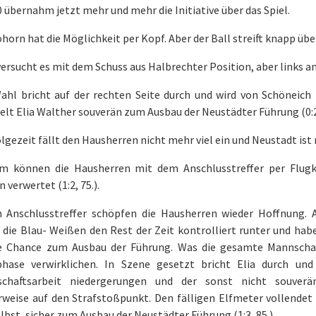
übernahm jetzt mehr und mehr die Initiative über das Spiel.
orn hat die Möglichkeit per Kopf. Aber der Ball streift knapp übe
ersucht es mit dem Schuss aus Halbrechter Position, aber links am
ahl bricht auf der rechten Seite durch und wird von Schöneich 
lt Elia Walther souverän zum Ausbau der Neustädter Führung (0:2,
olgezeit fällt den Hausherren nicht mehr viel ein und Neustadt ist
m können die Hausherren mit dem Anschlusstreffer per Flugk
verwertet (1:2, 75.).
 Anschlusstreffer schöpfen die Hausherren wieder Hoffnung. A
 die Blau- Weißen den Rest der Zeit kontrolliert runter und ha
e Chance zum Ausbau der Führung. Was die gesamte Mannschaft
phase verwirklichen. In Szene gesetzt bricht Elia durch un
chaftsarbeit niedergerungen und der sonst nicht souverän
erweise auf den Strafstoßpunkt. Den fälligen Elfmeter vollende
lbst, sicher zum Ausbau der Neustädter Führung (1:3, 85.).