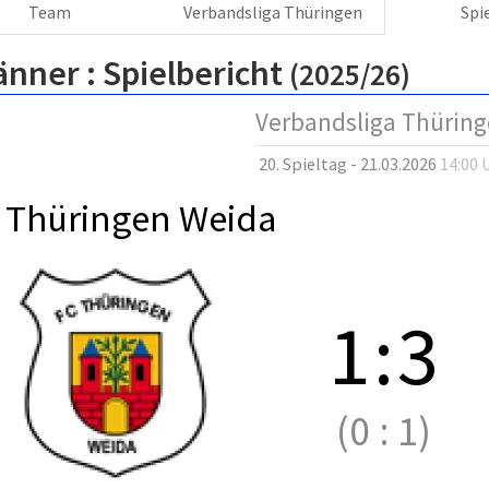
Team
Verbandsliga Thüringen
Spi
änner :
Spielbericht
(2025/26)
Verbandsliga Thürin
20. Spieltag - 21.03.2026
14:00 
 Thüringen Weida
1
:
3
(0
:
1)