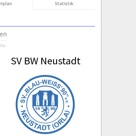
elplan
Statistik
gen
Uhr
SV BW Neustadt