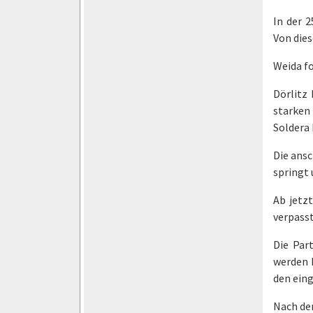
In der 
Von dies
Weida fo
Dörlitz
starken
Soldera
Die ans
springt 
Ab jetzt
verpasst
Die Par
werden 
den ein
Nach dem