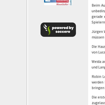
Beim Au
unbedin
gerade 
Spielern
Jürgen 
müssen 
Die Hau
von Luca
Weida an
und Lang
Robin Le
werden 
bringen
Die ers
zugelas