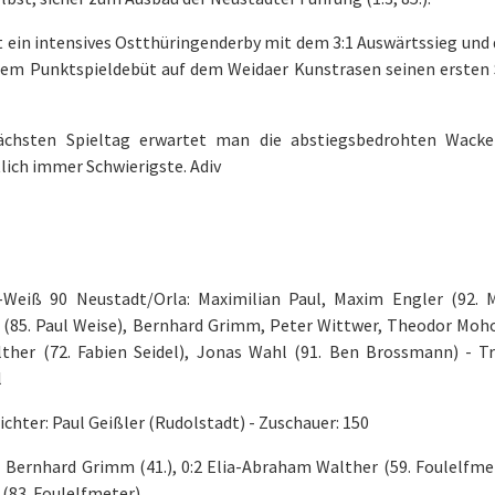
 ein intensives Ostthüringenderby mit dem 3:1 Auswärtssieg und d
nem Punktspieldebüt auf dem Weidaer Kunstrasen seinen ersten 
chsten Spieltag erwartet man die abstiegsbedrohten Wacker
lich immer Schwierigste. Adiv
-Weiß 90 Neustadt/Orla: Maximilian Paul, Maxim Engler (92. M
 (85. Paul Weise), Bernhard Grimm, Peter Wittwer, Theodor Moho
lther (72. Fabien Seidel), Jonas Wahl (91. Ben Brossmann) - Tr
l
ichter: Paul Geißler (Rudolstadt) - Zuschauer: 150
1 Bernhard Grimm (41.), 0:2 Elia-Abraham Walther (59. Foulelfme
(83. Foulelfmeter)