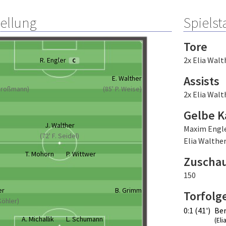
tellung
Spielsta
Tore
2x Elia Walt
R. Engler
C
Assists
E. Walther
 Broßmann)
(85' P. Weise)
2x Elia Walt
Gelbe K
J. Walther
Maxim Engl
(72' F. Seidel)
Elia Walther
T. Mohorn
P. Wittwer
Zuscha
150
er
B. Grimm
Torfolg
Köhler)
0:1 (41')
Be
A. Michallik
L. Schumann
(Eli