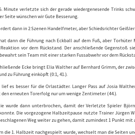
25. Minute verletzte sich der gerade wiedergenesende Trinks sch
er Seite wünschen wir Gute Besserung.
rdert dann in 2 Szenen Handelfmeter, aber Schiedsrichter Geißle
 hat dann die Führung nach Eckball auf dem Fuß, aber Torhüter 
 Reaktion vor dem Rückstand. Der anschließende Gegenstoß sieh
 bewahrt sein Team mit einer starken Fussabwehr vor dem Rücksta
chließende Ecke bringt Elia Walther auf Bernhard Grimm, der zw
und zu Führung einköpft (0:1, 41.).
 lief es besser für die Orlastädter. Langer Pass auf Josia Walther
 den erneuten Torerfolg nur um wenige Zentimeter (44.).
tie wurde dann unterbrochen, damit der Verletzte Spieler Bjö
konnte. Die vorgezogene Halbzeitpause nutzte Trainer Jürgen Wa
geschlagenen Weg weiter zu gehen, damit zumindest 1 Punkt mit
 die 1. Halbzeit nachgespielt wurde, wechselt man die Seiten und 