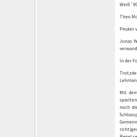
Weiß´90 
Theo Moh
Peuker v
Jonas W
verwande
In der F
Trotzde
Lehmann 
Mit dem
spielten
noch di
Schluss
Gemeins
richtig
Regel se