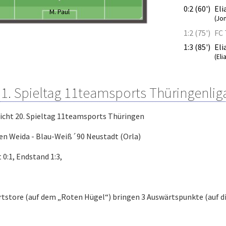
0:2 (60')
Eli
M. Paul
(Jo
1:2 (75')
FC 
1:3 (85')
Eli
(Eli
21. Spieltag 11teamsports Thüringenlig
richt 20. Spieltag 11teamsports Thüringen
en Weida - Blau-Weiß´90 Neustadt (Orla)
 0:1, Endstand 1:3,
tstore (auf dem „Roten Hügel“) bringen 3 Auswärtspunkte (auf di