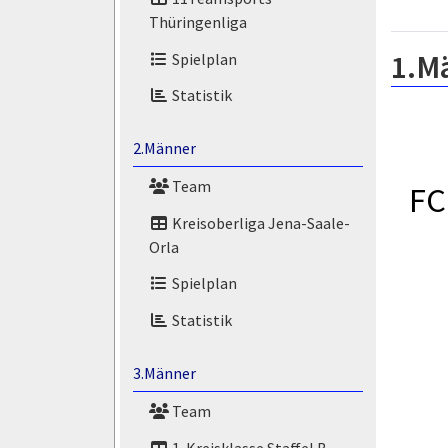
Thüringenliga
1.M
Spielplan
Statistik
2.Männer
Team
FC
Kreisoberliga Jena-Saale-
Orla
Spielplan
Statistik
3.Männer
Team
1. Kreisklasse Staffel B