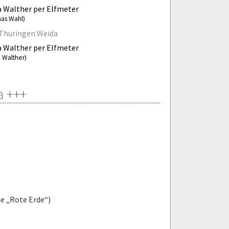
a Walther per Elfmeter
nas Wahl)
Thüringen Weida
a Walther per Elfmeter
a Walther)
a +++
e „Rote Erde“)