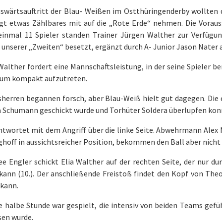
swärtsauftritt der Blau- Weißen im Ostthüringenderby wollten 
gt etwas Zählbares mit auf die „Rote Erde“ nehmen. Die Vorauss
einmal 11 Spieler standen Trainer Jürgen Walther zur Verfügung
 unserer „Zweiten“ besetzt, ergänzt durch A- Junior Jason Nater 
Walther fordert eine Mannschaftsleistung, in der seine Spieler 
um kompakt aufzutreten.
sherren begannen forsch, aber Blau-Weiß hielt gut dagegen. Die 
 Schumann geschickt wurde und Torhüter Soldera überlupfen konnt
twortet mit dem Angriff über die linke Seite. Abwehrmann Alex Mi
hoff in aussichtsreicher Position, bekommen den Ball aber nicht a
e Engler schickt Elia Walther auf der rechten Seite, der nur d
kann (10.). Der anschließende Freistoß findet den Kopf von Theo
 kann.
te halbe Stunde war gespielt, die intensiv von beiden Teams gef
sen wurde.