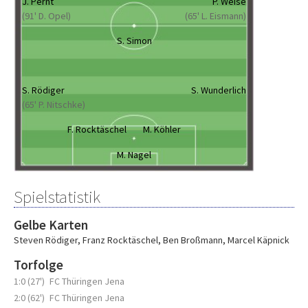
J. Pernt
P. Weise
(91' D. Opel)
(65' L. Eismann)
S. Simon
S. Rödiger
S. Wunderlich
(65' P. Nitschke)
F. Rocktäschel
M. Köhler
M. Nagel
Spielstatistik
Gelbe Karten
Steven Rödiger
,
Franz Rocktäschel
,
Ben Broßmann
,
Marcel Käpnick
Torfolge
1:0 (27')
FC Thüringen Jena
2:0 (62')
FC Thüringen Jena