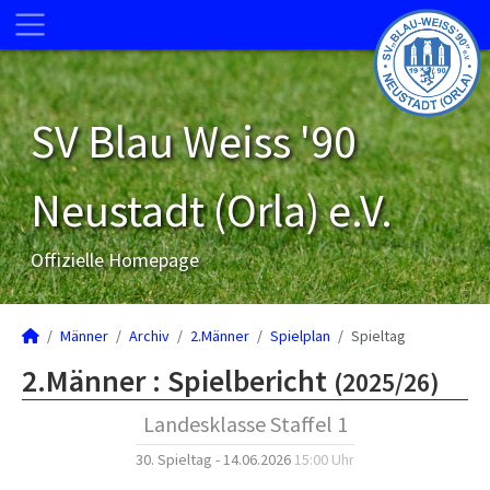
SV Blau Weiss '90
Neustadt (Orla) e.V.
Offizielle Homepage
Männer
Archiv
2.Männer
Spielplan
Spieltag
2.Männer :
Spielbericht
(2025/26)
Landesklasse Staffel 1
30. Spieltag - 14.06.2026
15:00 Uhr