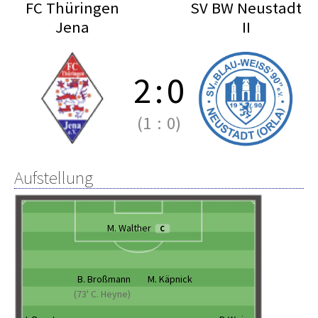
FC Thüringen
SV BW Neustadt
Jena
II
2
:
0
(1
:
0)
Aufstellung
M. Walther
C
B. Broßmann
M. Käpnick
(73' C. Heyne)