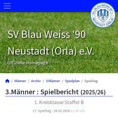
SV Blau Weiss '90
Neustadt (Orla) e.V.
Offizielle Homepage
Männer
Archiv
3.Männer
Spielplan
Spieltag
3.Männer :
Spielbericht
(2025/26)
1. Kreisklasse Staffel B
17. Spieltag - 28.02.2026
11:45 Uhr