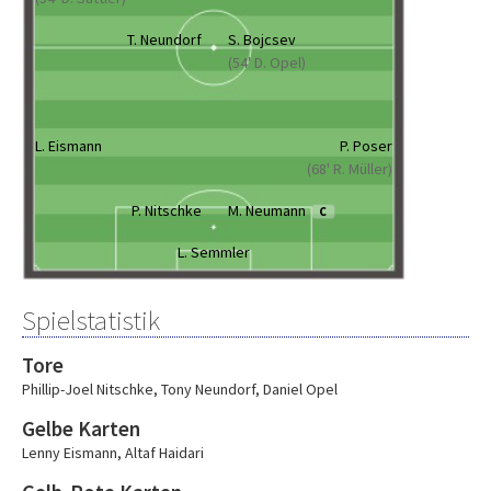
T. Neundorf
S. Bojcsev
(54' D. Opel)
L. Eismann
P. Poser
(68' R. Müller)
P. Nitschke
M. Neumann
C
L. Semmler
Spielstatistik
Tore
Phillip-Joel Nitschke
,
Tony Neundorf
,
Daniel Opel
Gelbe Karten
Lenny Eismann
,
Altaf Haidari