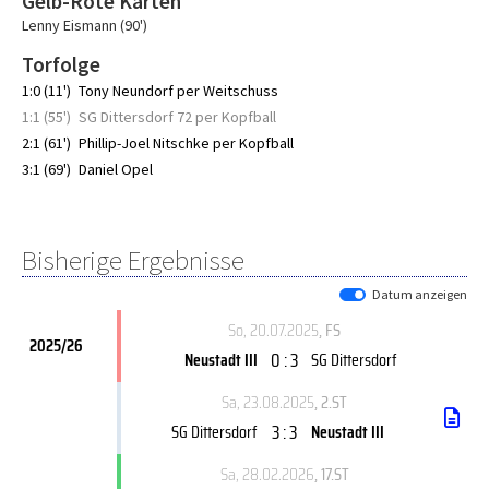
Gelb-Rote Karten
Lenny Eismann (90')
Torfolge
1:0 (11')
Tony Neundorf per Weitschuss
1:1 (55')
SG Dittersdorf 72 per Kopfball
2:1 (61')
Phillip-Joel Nitschke per Kopfball
3:1 (69')
Daniel Opel
Bisherige Ergebnisse
Datum anzeigen
So, 20.07.2025
, FS
2025/26
0 : 3
Neustadt III
SG Dittersdorf
Sa, 23.08.2025
, 2.ST
3 : 3
SG Dittersdorf
Neustadt III
Sa, 28.02.2026
, 17.ST