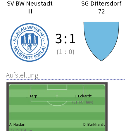
SV BW Neustadt
SG Dittersdorf
III
72
3
:
1
(1
:
0)
Aufstellung
E. Terp
J. Eckardt
(81' M. Thuy)
A. Haidari
D. Burkhardt
(54' D. Sattler)