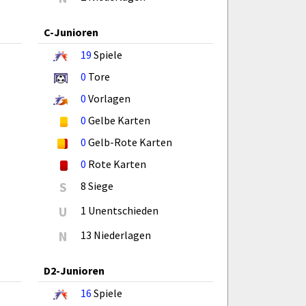
C-Junioren
19
Spiele
0
Tore
0
Vorlagen
0
Gelbe Karten
0
Gelb-Rote Karten
0
Rote Karten
S
8 Siege
U
1 Unentschieden
N
13 Niederlagen
D2-Junioren
16
Spiele