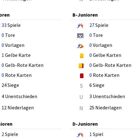
oren
B-Junioren
33
Spiele
27
Spiele
0
Tore
0
Tore
0
Vorlagen
0
Vorlagen
1
Gelbe Karte
0
Gelbe Karten
0
Gelb-Rote Karten
0
Gelb-Rote Karten
0
Rote Karten
0
Rote Karten
24 Siege
S
6 Siege
4 Unentschieden
U
3 Unentschieden
12 Niederlagen
N
25 Niederlagen
ioren
D-Junioren
2
Spiele
1
Spiel