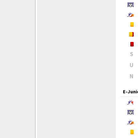
S
U
N
E-Juni