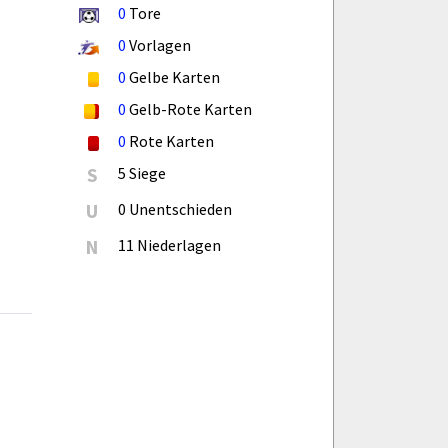
0
Tore
0
Vorlagen
0
Gelbe Karten
0
Gelb-Rote Karten
0
Rote Karten
S
5 Siege
U
0 Unentschieden
N
11 Niederlagen