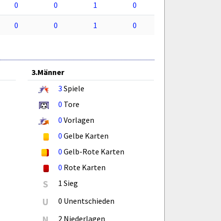
0
0
1
0
0
0
1
0
3.Männer
3
Spiele
0
Tore
0
Vorlagen
0
Gelbe Karten
0
Gelb-Rote Karten
0
Rote Karten
S
1 Sieg
U
0 Unentschieden
N
2 Niederlagen