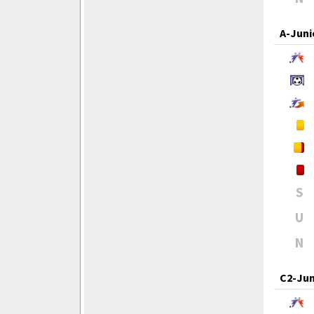
A-Juni
S
U
N
C2-Jun