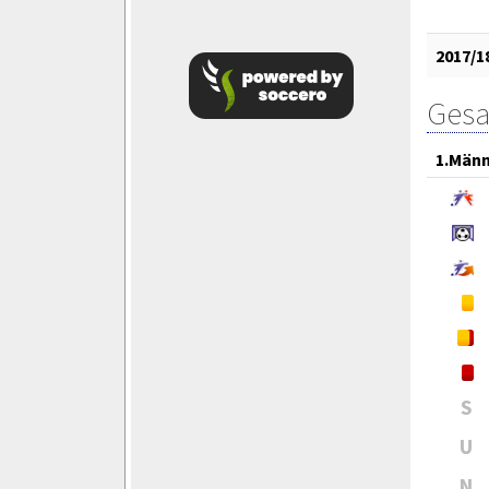
2017/1
Gesa
1.Män
S
U
N