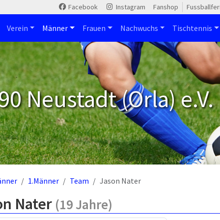
Facebook
Instagram
Fanshop
Fussballfe
Verein
Männer
Frauen
Nachwuchs
Tischtennis
90 Neustadt (Orla) e.V.
änner
1.Männer
Team
Jason Nater
on Nater
(19 Jahre)