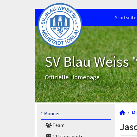
Startseite
SV Blau Weiss '
Offizielle Homepage
M
1.Männer
Jas
Team
11Teamsports