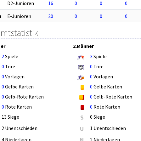
D2-Junioren
16
0
0
0
8
E-Junioren
20
0
0
0
mtstatistik
ner
2.Männer
2
Spiele
3
Spiele
0
Tore
0
Tore
0
Vorlagen
0
Vorlagen
0
Gelbe Karten
0
Gelbe Karten
0
Gelb-Rote Karten
0
Gelb-Rote Karten
0
Rote Karten
0
Rote Karten
13 Siege
S
0 Siege
2 Unentschieden
U
1 Unentschieden
4 Niederlagen
N
2 Niederlagen