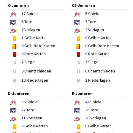
C-Junioren
C2-Junioren
17
Spiele
5
Spiele
6
Tore
7
Tore
7
Vorlagen
2
Vorlagen
1
Gelbe Karte
0
Gelbe Karten
0
Gelb-Rote Karten
0
Gelb-Rote Karten
0
Rote Karten
0
Rote Karten
S
7 Siege
S
3 Siege
U
0 Unentschieden
U
0 Unentschieden
N
10 Niederlagen
N
2 Niederlagen
D-Junioren
E-Junioren
36
Spiele
41
Spiele
27
Tore
16
Tore
11
Vorlagen
20
Vorlagen
0
Gelbe Karten
0
Gelbe Karten