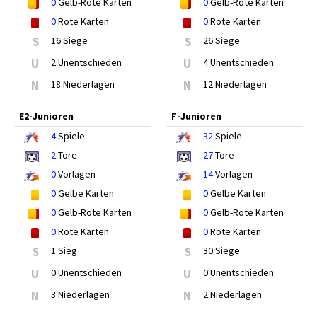
0
Gelb-Rote Karten
0
Gelb-Rote Karten
0
Rote Karten
0
Rote Karten
S
16 Siege
S
26 Siege
U
2 Unentschieden
U
4 Unentschieden
N
18 Niederlagen
N
12 Niederlagen
E2-Junioren
F-Junioren
4
Spiele
32
Spiele
2
Tore
27
Tore
0
Vorlagen
14
Vorlagen
0
Gelbe Karten
0
Gelbe Karten
0
Gelb-Rote Karten
0
Gelb-Rote Karten
0
Rote Karten
0
Rote Karten
S
1 Sieg
S
30 Siege
U
0 Unentschieden
U
0 Unentschieden
N
3 Niederlagen
N
2 Niederlagen