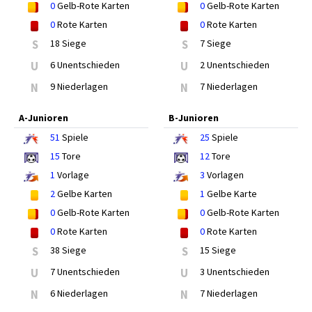
0
Gelb-Rote Karten
0
Gelb-Rote Karten
0
Rote Karten
0
Rote Karten
S
18 Siege
S
7 Siege
U
6 Unentschieden
U
2 Unentschieden
N
9 Niederlagen
N
7 Niederlagen
A-Junioren
B-Junioren
51
Spiele
25
Spiele
15
Tore
12
Tore
1
Vorlage
3
Vorlagen
2
Gelbe Karten
1
Gelbe Karte
0
Gelb-Rote Karten
0
Gelb-Rote Karten
0
Rote Karten
0
Rote Karten
S
38 Siege
S
15 Siege
U
7 Unentschieden
U
3 Unentschieden
N
6 Niederlagen
N
7 Niederlagen