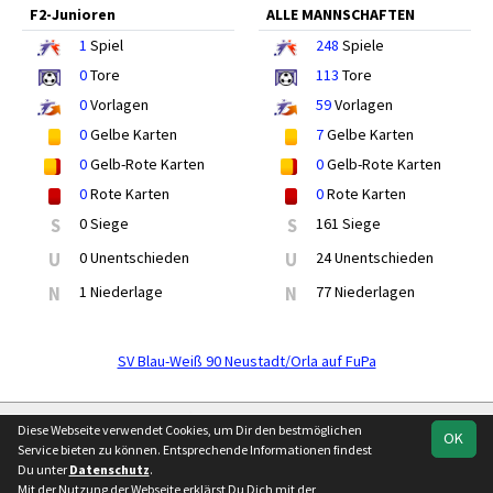
F2-Junioren
ALLE MANNSCHAFTEN
1
Spiel
248
Spiele
0
Tore
113
Tore
0
Vorlagen
59
Vorlagen
0
Gelbe Karten
7
Gelbe Karten
0
Gelb-Rote Karten
0
Gelb-Rote Karten
0
Rote Karten
0
Rote Karten
S
0 Siege
S
161 Siege
U
0 Unentschieden
U
24 Unentschieden
N
1 Niederlage
N
77 Niederlagen
SV Blau-Weiß 90 Neustadt/Orla auf FuPa
soccero.de
Diese Webseite verwendet Cookies, um Dir den bestmöglichen
OK
© 2006 - 2026
Service bieten zu können. Entsprechende Informationen findest
Du unter
Datenschutz
.
Besucherstatistik
Kontakt
Impressum
Geburtstage
Mit der Nutzung der Webseite erklärst Du Dich mit der