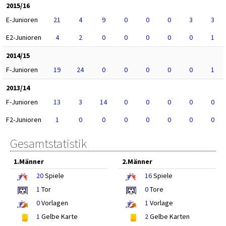
2015/16
E-Junioren
21
4
9
0
0
0
3
3
E2-Junioren
4
2
0
0
0
0
0
1
2014/15
F-Junioren
19
24
0
0
0
0
0
1
2013/14
F-Junioren
13
3
14
0
0
0
0
0
F2-Junioren
1
0
0
0
0
0
0
0
Gesamtstatistik
1.Männer
2.Männer
20
Spiele
16
Spiele
1
Tor
0
Tore
0
Vorlagen
1
Vorlage
1
Gelbe Karte
2
Gelbe Karten