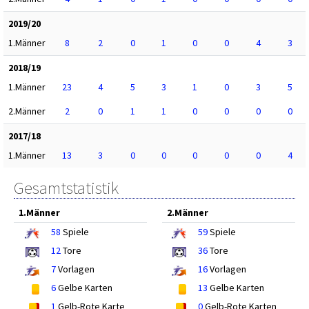
2019/20
1.Männer
8
2
0
1
0
0
4
3
2018/19
1.Männer
23
4
5
3
1
0
3
5
2.Männer
2
0
1
1
0
0
0
0
2017/18
1.Männer
13
3
0
0
0
0
0
4
Gesamtstatistik
1.Männer
2.Männer
58
Spiele
59
Spiele
12
Tore
36
Tore
7
Vorlagen
16
Vorlagen
6
Gelbe Karten
13
Gelbe Karten
1
Gelb-Rote Karte
0
Gelb-Rote Karten