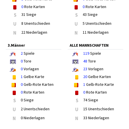
0
Rote Karten
0
Rote Karten
S
31 Siege
S
43 Siege
U
8 Unentschieden
U
5 Unentschieden
N
22 Niederlagen
N
11 Niederlagen
3.Männer
ALLE MANNSCHAFTEN
2
Spiele
119
Spiele
0
Tore
48
Tore
0
Vorlagen
23
Vorlagen
1
Gelbe Karte
20
Gelbe Karten
0
Gelb-Rote Karten
1
Gelb-Rote Karte
0
Rote Karten
0
Rote Karten
S
0 Siege
S
74 Siege
U
2 Unentschieden
U
15 Unentschieden
N
0 Niederlagen
N
33 Niederlagen