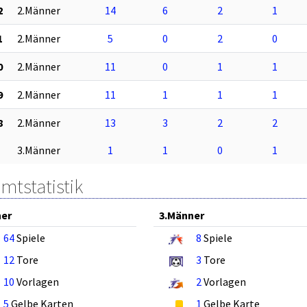
2
2.Männer
14
6
2
1
1
2.Männer
5
0
2
0
0
2.Männer
11
0
1
1
9
2.Männer
11
1
1
1
8
2.Männer
13
3
2
2
3.Männer
1
1
0
1
mtstatistik
ner
3.Männer
64
Spiele
8
Spiele
12
Tore
3
Tore
10
Vorlagen
2
Vorlagen
5
Gelbe Karten
1
Gelbe Karte