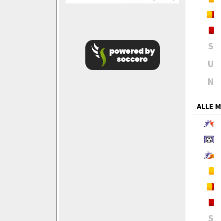
S
U
N
ALLE 
S