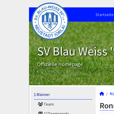
Startseite
SV Blau Weiss '
Offizielle Homepage
M
1.Männer
Ron
Team
11Teamsports