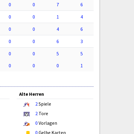
0
0
7
6
0
0
1
4
0
0
4
6
0
0
6
3
0
0
5
5
0
0
0
1
Alte Herren
2
Spiele
2
Tore
0
Vorlagen
0
Gelbe Karten