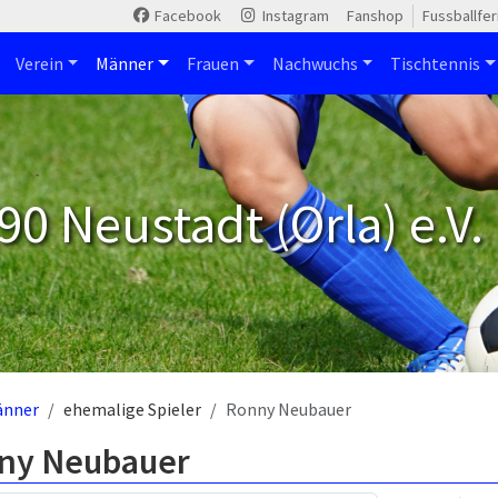
Facebook
Instagram
Fanshop
Fussballfe
Verein
Männer
Frauen
Nachwuchs
Tischtennis
90 Neustadt (Orla) e.V.
änner
ehemalige Spieler
Ronny Neubauer
ny Neubauer