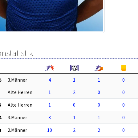
nstatistik
6
3.Männer
4
1
1
0
Alte Herren
1
2
0
0
5
Alte Herren
1
0
0
0
4
3.Männer
3
1
1
0
3
2.Männer
10
2
2
0