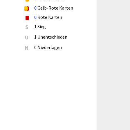
0
Gelb-Rote Karten
0
Rote Karten
S
1 Sieg
U
1 Unentschieden
N
0 Niederlagen