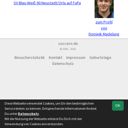
SV Blau-Weiß 90 Neustadt/Orla auf FuPa
zum Profil
von
Dominik Madelung
soccero.de
© 2006 - 2026
Besucherstatistik
Kontakt
Impressum
Geburtstage
Datenschutz
Diese Webseite verwendet Cookies, um Dir den bestmöglichen
OK
Service bieten zu können. Entsprechende Informationen findest
Du unter
Datenschutz
.
Mit der Nutzung der Webseite erklärst Du Dich mit der
Verwendung von Cookies einverstanden.