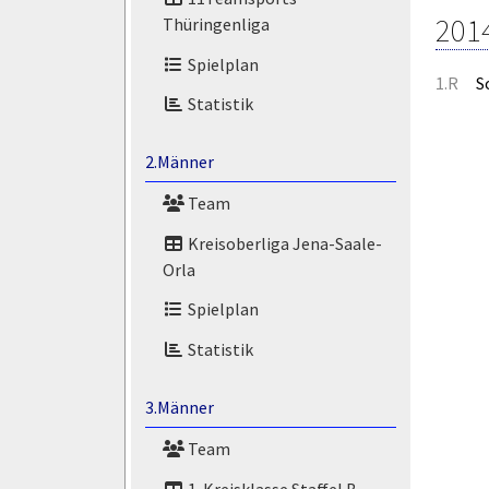
201
Thüringenliga
Spielplan
1.R
S
Statistik
2.Männer
Team
Kreisoberliga Jena-Saale-
Orla
Spielplan
Statistik
3.Männer
Team
1. Kreisklasse Staffel B