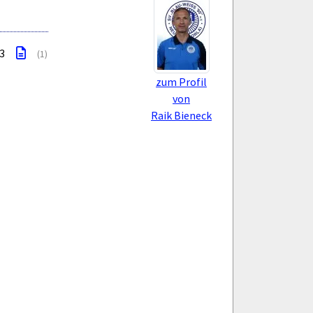
 3
(1)
zum Profil
von
Raik Bieneck