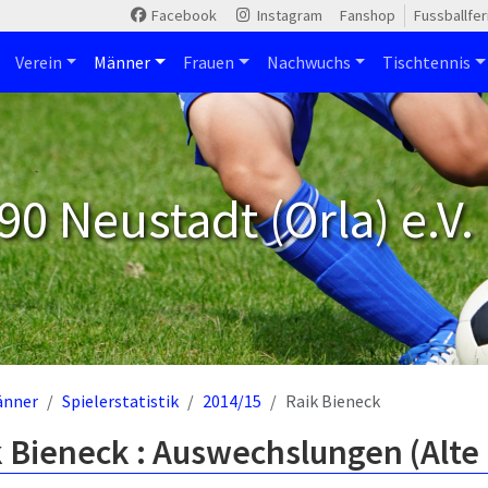
Facebook
Instagram
Fanshop
Fussballfe
Verein
Männer
Frauen
Nachwuchs
Tischtennis
90 Neustadt (Orla) e.V.
änner
Spielerstatistik
2014/15
Raik Bieneck
 Bieneck : Auswechslungen (Alte