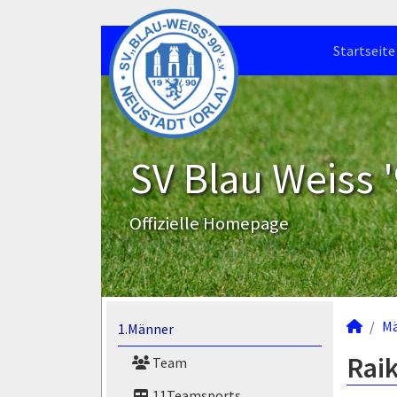
Startseite
SV Blau Weiss '
Offizielle Homepage
M
1.Männer
Raik
Team
11Teamsports