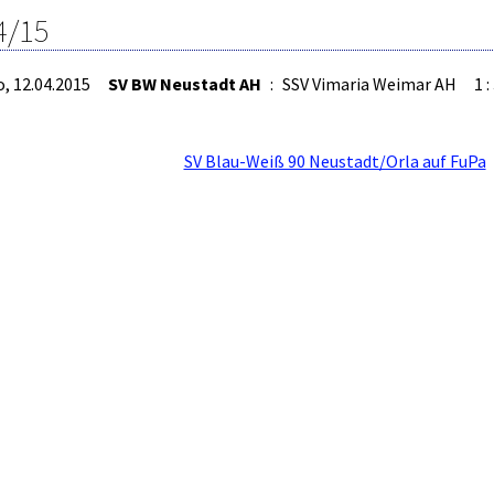
4/15
o, 12.04.2015
SV BW Neustadt AH
:
SSV Vimaria Weimar AH
1 :
SV Blau-Weiß 90 Neustadt/Orla auf FuPa