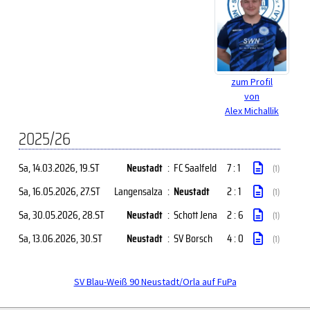
zum Profil
von
Alex Michallik
2025/26
Sa, 14.03.2026
, 19.ST
Neustadt
:
FC Saalfeld
7 : 1
(1)
Sa, 16.05.2026
, 27.ST
Langensalza
:
Neustadt
2 : 1
(1)
Sa, 30.05.2026
, 28.ST
Neustadt
:
Schott Jena
2 : 6
(1)
Sa, 13.06.2026
, 30.ST
Neustadt
:
SV Borsch
4 : 0
(1)
SV Blau-Weiß 90 Neustadt/Orla auf FuPa