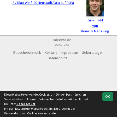
SV Blau-Weiß 90 Neustadt/Orla auf FuPa
zum Profil
von
Dominik Madelung
soccero.de
© 2006 - 2026
Besucherstatistik
Kontakt
Impressum
Geburtstage
Datenschutz
Diese Webseite verwendet Cookies, um Dir den bestmöglichen
OK
Service bieten zu können. Entsprechende Informationen findest
Du unter
Datenschutz
.
Mit der Nutzung der Webseite erklärst Du Dich mit der
Verwendung von Cookies einverstanden.