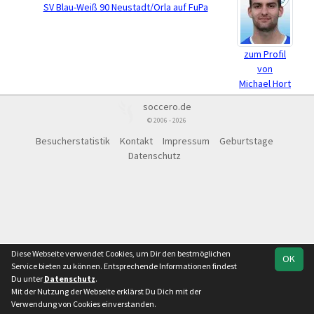
SV Blau-Weiß 90 Neustadt/Orla auf FuPa
zum Profil
von
Michael Hort
soccero.de
© 2006 - 2026
Besucherstatistik
Kontakt
Impressum
Geburtstage
Datenschutz
Diese Webseite verwendet Cookies, um Dir den bestmöglichen
OK
Service bieten zu können. Entsprechende Informationen findest
Du unter
Datenschutz
.
Mit der Nutzung der Webseite erklärst Du Dich mit der
Verwendung von Cookies einverstanden.