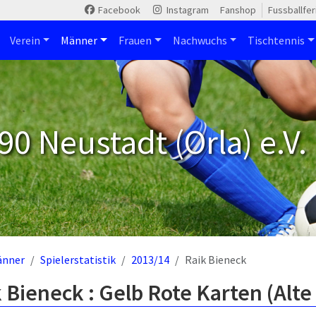
Facebook
Instagram
Fanshop
Fussballfe
Verein
Männer
Frauen
Nachwuchs
Tischtennis
90 Neustadt (Orla) e.V.
änner
Spielerstatistik
2013/14
Raik Bieneck
 Bieneck : Gelb Rote Karten (Alte