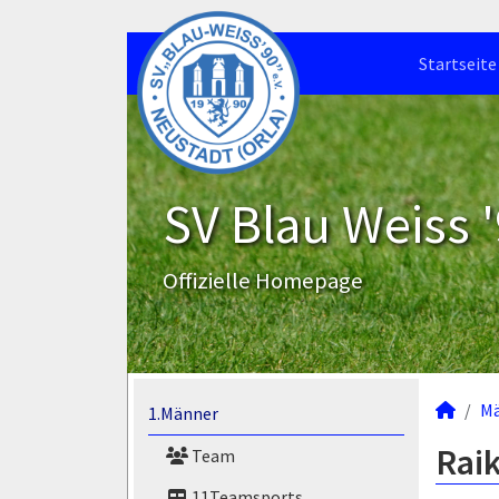
Startseite
SV Blau Weiss '
Offizielle Homepage
M
1.Männer
Raik
Team
11Teamsports