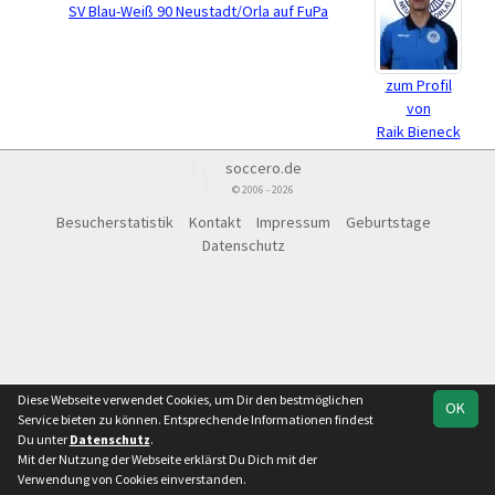
SV Blau-Weiß 90 Neustadt/Orla auf FuPa
zum Profil
von
Raik Bieneck
soccero.de
© 2006 - 2026
Besucherstatistik
Kontakt
Impressum
Geburtstage
Datenschutz
Diese Webseite verwendet Cookies, um Dir den bestmöglichen
OK
Service bieten zu können. Entsprechende Informationen findest
Du unter
Datenschutz
.
Mit der Nutzung der Webseite erklärst Du Dich mit der
Verwendung von Cookies einverstanden.