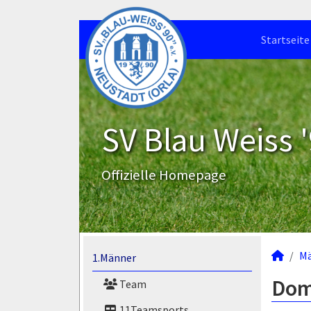
Startseite
SV Blau Weiss '
Offizielle Homepage
M
1.Männer
Dom
Team
11Teamsports