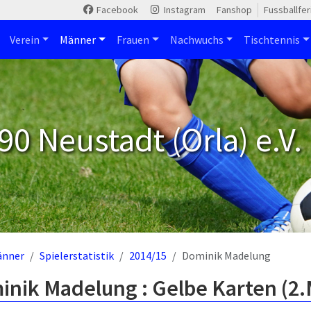
Facebook
Instagram
Fanshop
Fussballfe
Verein
Männer
Frauen
Nachwuchs
Tischtennis
90 Neustadt (Orla) e.V.
änner
Spielerstatistik
2014/15
Dominik Madelung
inik Madelung : Gelbe Karten (2