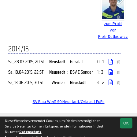
zum Profil
von
Piotr Dutkiewicz
2014/15
Sa, 28.03.2015
, 20.ST
Neustadt
:
Geratal
0 : 1
(1)
Sa, 18.04.2015
, 22.ST
Neustadt
:
BSV E Sonder
1 : 3
(1)
Sa, 13.06.2015
, 30.ST
Weimar
:
Neustadt
4 : 2
(1)
SV Blau-Weiß 90 Neustadt/Orla auf FuPa
soccero.de
Diese Webseite verwendet Cookies, um Dir den bestmöglichen
OK
© 2006 - 2026
Service bieten zu können. Entsprechende Informationen findest
Du unter
Datenschutz
.
Besucherstatistik
Kontakt
Impressum
Geburtstage