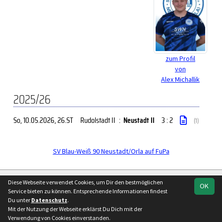
zum Profil
von
Alex Michallik
2025/26
So, 10.05.2026
, 26.ST
Rudolstadt II
:
Neustadt II
3 : 2
(1)
SV Blau-Weiß 90 Neustadt/Orla auf FuPa
soccero.de
Diese Webseite verwendet Cookies, um Dir den bestmöglichen
OK
© 2006 - 2026
Service bieten zu können. Entsprechende Informationen findest
Du unter
Datenschutz
.
Besucherstatistik
Kontakt
Impressum
Geburtstage
Mit der Nutzung der Webseite erklärst Du Dich mit der
Datenschutz
Verwendung von Cookies einverstanden.