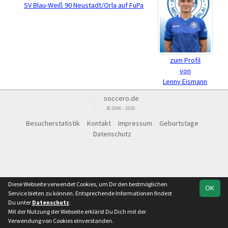
SV Blau-Weiß 90 Neustadt/Orla auf FuPa
zum Profil
von
Lenny Eismann
soccero.de
© 2006 - 2026
Besucherstatistik
Kontakt
Impressum
Geburtstage
Datenschutz
Diese Webseite verwendet Cookies, um Dir den bestmöglichen
OK
Service bieten zu können. Entsprechende Informationen findest
Du unter
Datenschutz
.
Mit der Nutzung der Webseite erklärst Du Dich mit der
Verwendung von Cookies einverstanden.