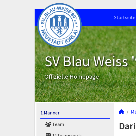
Startseite
SV Blau Weiss '
Offizielle Homepage
M
1.Männer
Dari
Team
11Teamsports