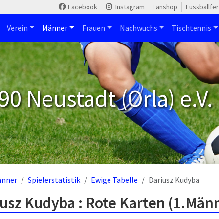
Facebook
Instagram
Fanshop
Fussballfe
Verein
Männer
Frauen
Nachwuchs
Tischtennis
90 Neustadt (Orla) e.V.
änner
Spielerstatistik
Ewige Tabelle
Dariusz Kudyba
usz Kudyba : Rote Karten (1.Män