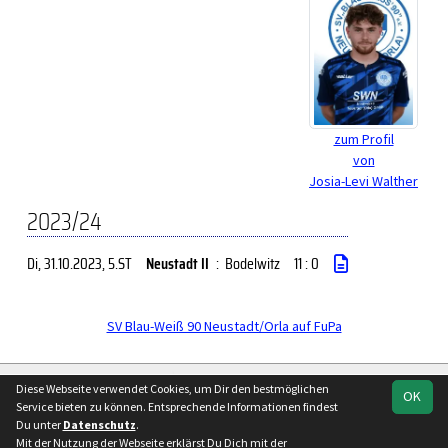
zum Profil
von
Josia-Levi Walther
2023/24
Di, 31.10.2023
, 5.ST
Neustadt II
:
Bodelwitz
11 : 0
SV Blau-Weiß 90 Neustadt/Orla auf FuPa
soccero.de
Diese Webseite verwendet Cookies, um Dir den bestmöglichen
OK
© 2006 - 2026
Service bieten zu können. Entsprechende Informationen findest
Du unter
Datenschutz
.
Besucherstatistik
Kontakt
Impressum
Geburtstage
Mit der Nutzung der Webseite erklärst Du Dich mit der