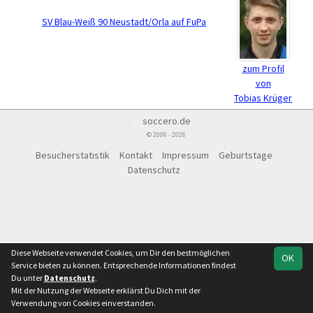
SV Blau-Weiß 90 Neustadt/Orla auf FuPa
zum Profil
von
Tobias Krüger
soccero.de
© 2006 - 2026
Besucherstatistik
Kontakt
Impressum
Geburtstage
Datenschutz
Diese Webseite verwendet Cookies, um Dir den bestmöglichen
OK
Service bieten zu können. Entsprechende Informationen findest
Du unter
Datenschutz
.
Mit der Nutzung der Webseite erklärst Du Dich mit der
Verwendung von Cookies einverstanden.