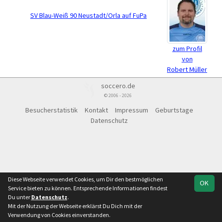
SV Blau-Weiß 90 Neustadt/Orla auf FuPa
zum Profil
von
Robert Müller
soccero.de
© 2006 - 2026
Besucherstatistik
Kontakt
Impressum
Geburtstage
Datenschutz
Diese Webseite verwendet Cookies, um Dir den bestmöglichen
OK
Service bieten zu können. Entsprechende Informationen findest
Du unter
Datenschutz
.
Mit der Nutzung der Webseite erklärst Du Dich mit der
Verwendung von Cookies einverstanden.